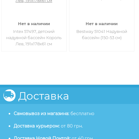
Нет в наличии
Нет в наличии
Intex 57497, детский
Bestway 51041 Надувной
надувной бассейн Король
бассейн (150-53 см)
Лев, 191х178х61 см
Доставка
Самовывоз из магазина:
бесплатно
Доставка курьером:
от 80 грн.
Доставка Новой Почтой:
от 40 грн.