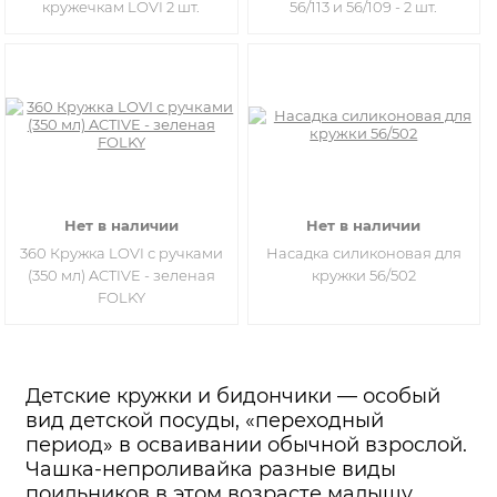
кружечкам LOVI 2 шт.
56/113 и 56/109 - 2 шт.
Нет в наличии
Нет в наличии
360 Кружка LOVI с ручками
Насадка силиконовая для
(350 мл) ACTIVE - зеленая
кружки 56/502
FOLKY
Детские кружки и бидончики — особый
вид детской посуды, «переходный
период» в осваивании обычной взрослой.
Чашка-непроливайка разные виды
поильников в этом возрасте малышу