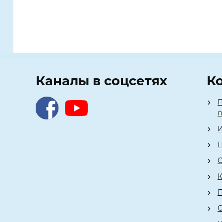
Каналы в соцсетях
К
П
И
П
О
К
О