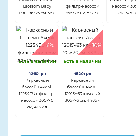
Blossom Baby
фильтр-насосом
насосом 30
Pool 86×25 см, 56 л
366×76 см, 5377 л
см, 3752 
-6%
-10%
Есть в наличии
Есть в наличии
4260грн
4520грн
Каркасный
Каркасный
бассейн Avenli
бассейн Avenli
12254EU с фильтр-
12015V63 круглый
насосом 305×76
305×76 см, 4485 л
см, 4672 л