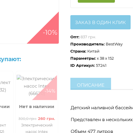
ЗАКАЗ В ОДИН КЛИК
-10%
Опт:
837 грн.
Производитель:
BestWay
Страна:
Китай
купают:
Параметры:
x 38 x 152
ID Артикул:
57241
ОПИСАНИЕ
-14%
ичии
Нет в наличии
Детский наливной бассейн
260 грн.
300,0 грн.
Представлен в нескольки
ект
Электрический
Объем 477 литров
32)
насос Intex