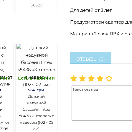
(66620)
Для детей от 3 лет
Предусмотрен адаптер дл
Материал 2 слоя ПВХ и ст
ОТЗЫВЫ (0)
личии
Есть в наличии
.
564 грн.
й
Детский
с
надувной
 и
бассейн Intex
м,
58438 «Которог» с
м, от
навесом (102×102
57195
см)