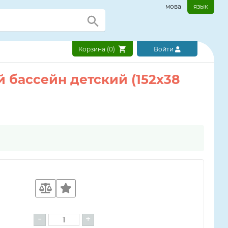
мова
язык
Корзина (
0
)
Войти
й бассейн детский (152х38
-
+