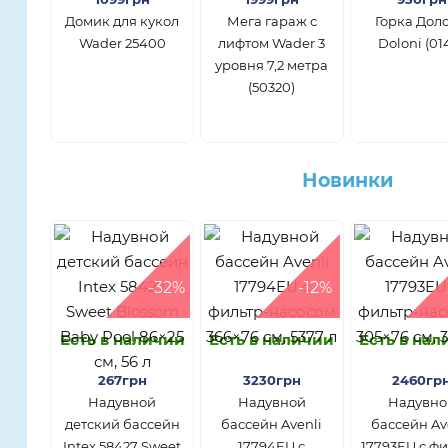
Домик для кукол
Мега гараж с
Горка Дол
Wader 25400
лифтом Wader 3
Doloni (01
уровня 7,2 метра
(50320)
Новинки
-32%
-12%
Есть в наличии
Есть в наличии
Есть в на
267грн
3230грн
2460гр
Надувной
Надувной
Надувно
детский бассейн
бассейн Avenli
бассейн Av
Intex 58427 Sweet
17794EU с
17793EU с фи