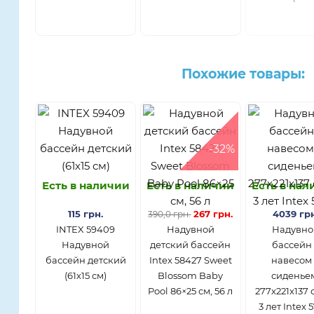
Похожие товары:
-32%
Есть в наличии
Есть в наличии
Есть в на
115 грн.
267 грн.
4039 грн
390,0 грн.
INTEX 59409
Надувной
Надувно
Надувной
детский бассейн
бассейн 
бассейн детский
Intex 58427 Sweet
навесом
(61х15 см)
Blossom Baby
сиденье
Pool 86×25 см, 56 л
277x221x137 с
3 лет Intex 