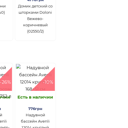
они
Домик детский со
40)
шторками Doloni
Бежево-
коричневый
(02550/2)
-26%
-10%
личии
Есть в наличии
н
776грн
й
Надувной
enli
бассейн Avenli
льтр-
12014 круглый