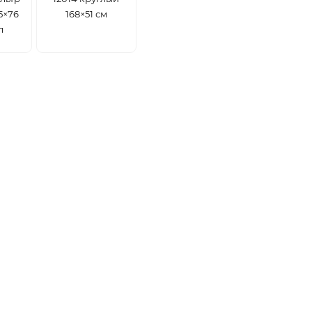
5×76
168×51 см
л