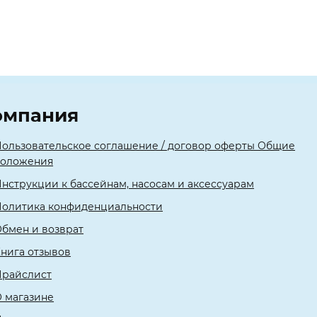
омпания
ользовательское соглашение / договор оферты Общие
положения
нструкции к бассейнам, насосам и аксессуарам
олитика конфиденциальности
бмен и возврат
нига отзывов
Прайслист
 магазине