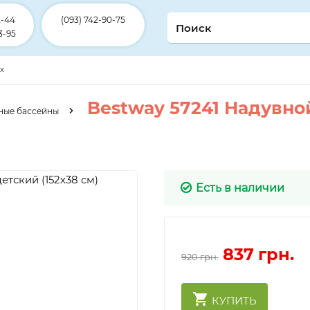
2-44
(093) 742-90-75
3-95
ex
Bestway 57241 Надувно
ные бассейны
Есть в наличии
837
грн.
920 грн.
КУПИТЬ