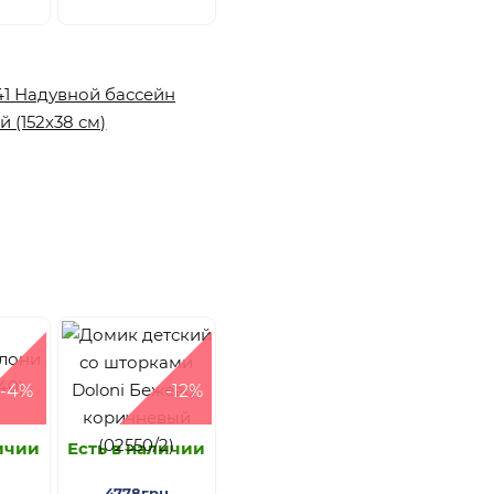
-4%
-12%
личии
Есть в наличии
4778грн