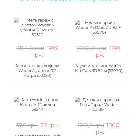
3164,0 грн
1999
2200,0 грн
1799
грн
.
грн
.
Мега гараж с лифтом
Мультипаркинг Wader
Wader 3 уровня 7,2
Kid Cars 3D 9,1 м (53070)
метра (50320)
37,0 грн
28
грн
.
1219,0 грн
1000
грн
.