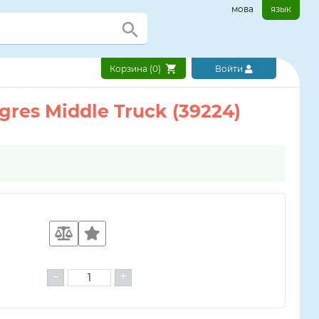
мова
язык
Корзина (
0
)
Войти
res Middle Truck (39224)
-
+