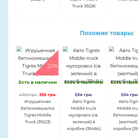
Truck 39226
Похожие товары:
-20%
Есть в наличии
Есть в наличии
Есть в на
355 грн.
534 грн.
534 грн
439,0 грн.
Игрушечная
Авто Tigres
Авто Tigr
бетономешалка
Middle truck
Middle tr
Tigres Middle
мусоровоз (св.
бетономеш
Truck (39223)
зеленый) в
(желтый)
коробке (39484)
коробке (39