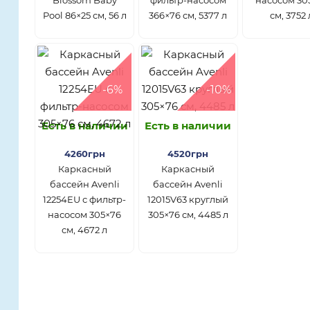
Pool 86×25 см, 56 л
366×76 см, 5377 л
см, 3752 
-6%
-10%
Есть в наличии
Есть в наличии
4260грн
4520грн
Каркасный
Каркасный
бассейн Avenli
бассейн Avenli
12254EU с фильтр-
12015V63 круглый
насосом 305×76
305×76 см, 4485 л
см, 4672 л