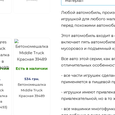
Матеріал
Любой автомобиль, произ
игрушкой для любого мал
перед похожими автомоби
Этот автомобиль входит в 
включает пять автомобиле
мусоровоз и подъемный к
Все авто этой серии, как 
отличительных особенност
личии
Есть в наличии
- все части игрушек сдела
.
534 грн.
применяется в пищевой 
es
Бетономешалка
uck
Middle Truck
- игрушки имеют привлек
алка
Красная 39489
привлекательной, но в то 
 в
493)
- все машинки многофунк