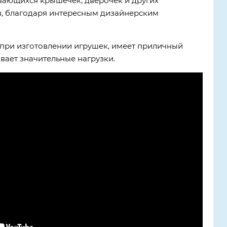
вающихся крышечек, дверочек и других
, благодаря интересным дизайнерским
 при изготовлении игрушек, имеет приличный
вает значительные нагрузки.