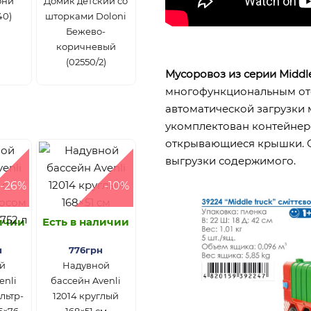
они
Домик детский со
40)
шторками Doloni
Бежево-
коричневый
(02550/2)
Мусоровоз из серии Middle
многофункциональным отс
автоматической загрузки 
укомплектован контейнеро
открывающиеся крышки. 
выгрузки содержимого.
-26%
-10%
личии
Есть в наличии
н
776грн
й
Надувной
enli
бассейн Avenli
льтр-
12014 круглый
5×76
168×51 см