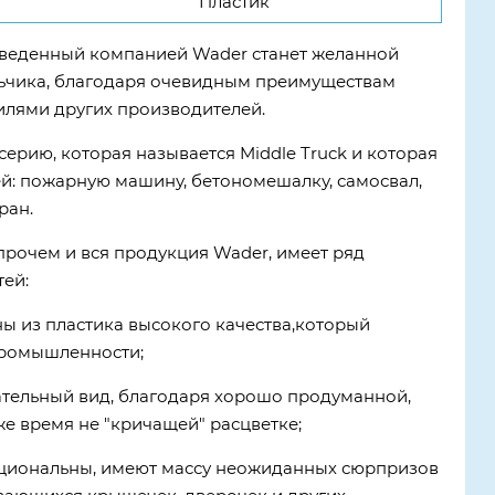
Пластик
веденный компанией Wader станет желанной
ьчика, благодаря очевидным преимуществам
лями других производителей.
серию, которая называется Middle Truck и которая
й: пожарную машину, бетономешалку, самосвал,
ран.
впрочем и вся продукция Wader, имеет ряд
ей:
ны из пластика высокого качества,который
промышленности;
ательный вид, благодаря хорошо продуманной,
же время не "кричащей" расцветке;
циональны, имеют массу неожиданных сюрпризов