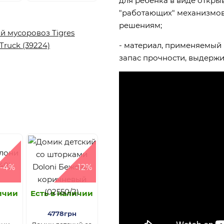
для ребенка в виде откры
"работающих" механизмов
решениям;
- материал, применяемый
запас прочности, выдержи
-4%
-12%
личии
Есть в наличии
4778грн