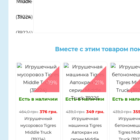
Вместе с этим товаром по
-19%
-21%
Есть в наличии
Есть в наличии
Есть в на
376 грн.
349 грн.
355
464,0 грн.
439,0 грн.
439,0 грн.
Игрушечный
Игрушечная
Игрушечн
мусоровоз Tigres
машинка Tigres
бетономеш
Middle Truck
Автокран из
Tigres Mid
(39224)
серии Middle
Truck (392