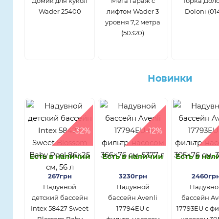
Домик для кукол
Мега гараж с
Горка Дол
Wader 25400
лифтом Wader 3
Doloni (01
уровня 7,2 метра
(50320)
Новинки
-32%
-12%
Есть в наличии
Есть в наличии
Есть в на
267грн
3230грн
2460гр
Надувной
Надувной
Надувно
детский бассейн
бассейн Avenli
бассейн Av
Intex 58427 Sweet
17794EU с
17793EU с фи
Blossom Baby
фильтр-насосом
насосом 30