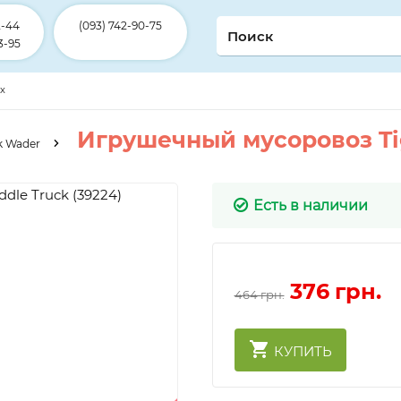
2-44
(093) 742-90-75
3-95
ex
Игрушечный мусоровоз Tig
k Wader
Есть в наличии
376
грн.
464 грн.
КУПИТЬ