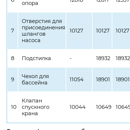
опора
Отверстия для
присоединения
7
10127
10127
10127
шлангов
насоса
8
Подстилка
-
18932
18932
Чехол для
9
11054
18901
18901
бассейна
Клапан
10
спускного
10044
10649
1064
крана