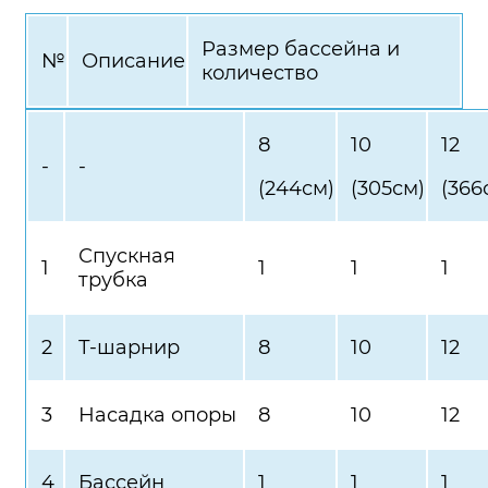
Размер бассейна и
№
Описание
количество
8
10
12
-
-
(244см)
(305см)
(366
Спускная
1
1
1
1
трубка
2
Т-шарнир
8
10
12
3
Насадка опоры
8
10
12
4
Бассейн
1
1
1