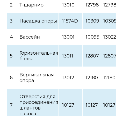
2
Т-шарнир
13010
12798
1279
3
Насадка опоры
11574D
10309
1030
4
Бассейн
13001
10095
13022
Горизонтальная
5
13011
12807
1280
балка
Вертикальная
6
13012
12180
12180
опора
Отверстия для
присоединения
7
10127
10127
10127
шлангов
насоса