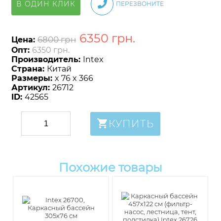
В ОДИН КЛИК
ПЕРЕЗВОНИТЕ
6350
грн
.
6800 грн
Цена:
Опт:
6350 грн.
Производитель:
Intex
Страна:
Китай
Размеры:
x 76 x 366
Артикул:
26712
ID:
42565
КУПИТЬ
Похожие товары