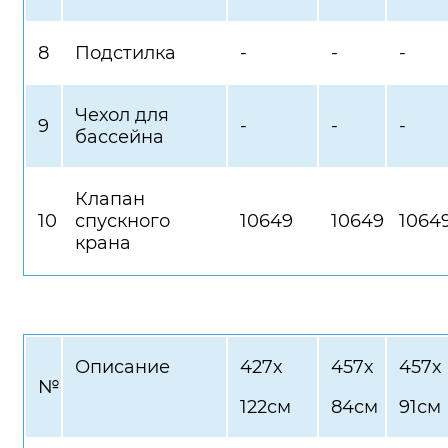
8
Подстилка
-
-
-
Чехол для
9
-
-
-
бассейна
Клапан
10
спускного
10649
10649
1064
крана
Описание
427х
457х
457х
№
122см
84см
91см