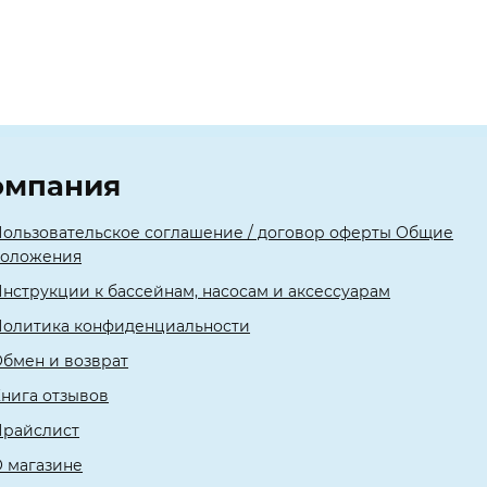
омпания
ользовательское соглашение / договор оферты Общие
положения
нструкции к бассейнам, насосам и аксессуарам
олитика конфиденциальности
бмен и возврат
нига отзывов
Прайслист
 магазине