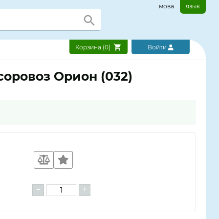
мова
язык
Корзина (
0
)
Войти
соровоз Орион (032)
-
+