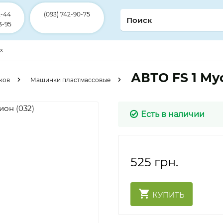
2-44
(093) 742-90-75
3-95
ex
АВТО FS 1 Му
ков
Машинки пластмассовые
Есть в наличии
525
грн.
КУПИТЬ