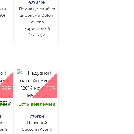
4778грн
они
Домик детский со
40)
шторками Doloni
Бежево-
коричневый
(02550/2)
-26%
-10%
личии
Есть в наличии
н
776грн
й
Надувной
enli
бассейн Avenli