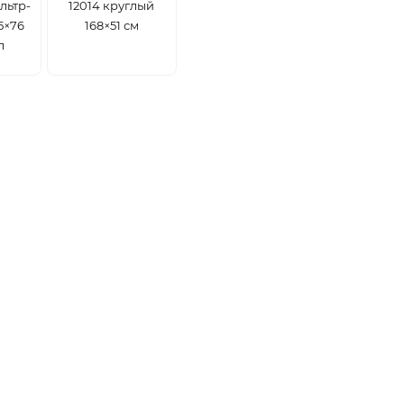
льтр-
12014 круглый
5×76
168×51 см
л