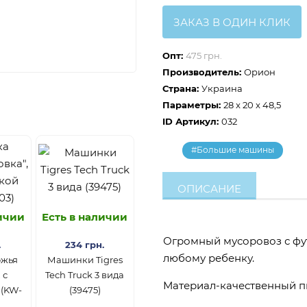
ЗАКАЗ В ОДИН КЛИК
Опт:
475 грн.
Производитель:
Орион
Страна:
Украина
Параметры:
28 x 20 x 48,5
ID Артикул:
032
#Большие машины
ОПИСАНИЕ
личии
Есть в наличии
Огромный мусоровоз с фу
.
234 грн.
любому ребенку.
ожья
Машинки Tigres
 с
Tech Truck 3 вида
Материал-качественный п
 (KW-
(39475)