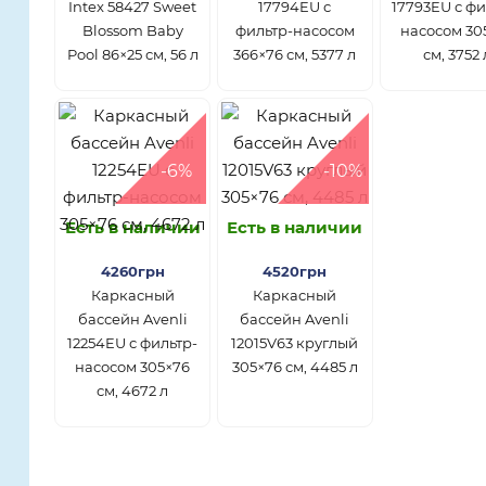
Intex 58427 Sweet
17794EU с
17793EU с фи
Blossom Baby
фильтр-насосом
насосом 30
Pool 86×25 см, 56 л
366×76 см, 5377 л
см, 3752 
-6%
-10%
Есть в наличии
Есть в наличии
4260грн
4520грн
Каркасный
Каркасный
бассейн Avenli
бассейн Avenli
12254EU с фильтр-
12015V63 круглый
насосом 305×76
305×76 см, 4485 л
см, 4672 л