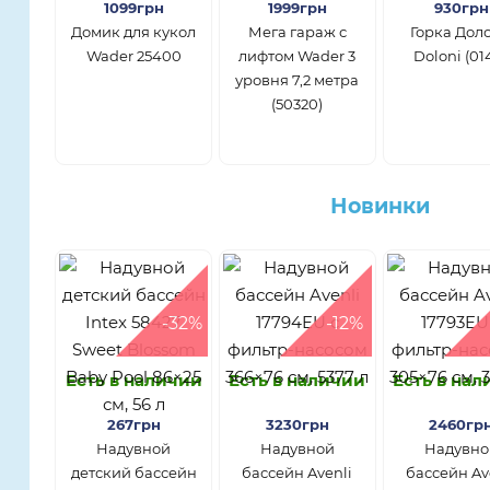
1099грн
1999грн
930грн
Домик для кукол
Мега гараж с
Горка Дол
Wader 25400
лифтом Wader 3
Doloni (01
уровня 7,2 метра
(50320)
Новинки
-32%
-12%
Есть в наличии
Есть в наличии
Есть в на
267грн
3230грн
2460гр
Надувной
Надувной
Надувно
детский бассейн
бассейн Avenli
бассейн Av