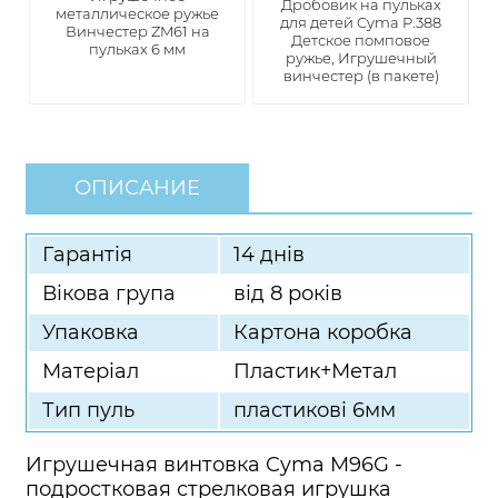
Дробовик на пульках
металлическое ружье
для детей Cyma P.388
Винчестер ZM61 на
Детское помповое
пульках 6 мм
ружье, Игрушечный
винчестер (в пакете)
ОПИСАНИЕ
Гарантія
14 днів
Вікова група
від 8 років
Упаковка
Картона коробка
Матеріал
Пластик+Метал
Тип пуль
пластикові 6мм
Игрушечная винтовка Cyma M96G -
подростковая стрелковая игрушка