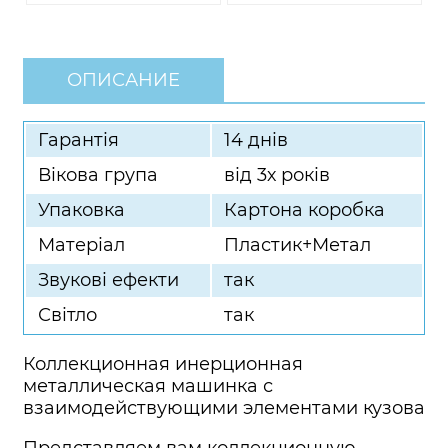
ОПИСАНИЕ
Гарантія
14 днів
Вікова група
від 3х років
Упаковка
Картона коробка
Матеріал
Пластик+Метал
Звукові ефекти
так
Світло
так
Коллекционная инерционная
металлическая машинка с
взаимодействующими элементами кузова