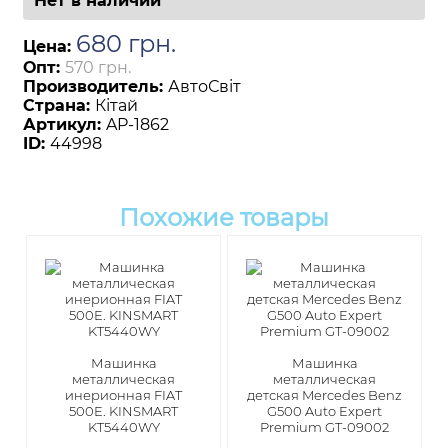
Нет в наличии
680
грн
.
Цена:
Опт:
570 грн.
Производитель:
АвтоСвіт
Страна:
Кітай
Артикул:
AP-1862
ID:
44998
Похожие товары
Машинка
Машинка
металлическая
металлическая
инерионная FIAT
детская Mercedes Benz
500E. KINSMART
G500 Auto Expert
KT5440WY
Premium GT-09002