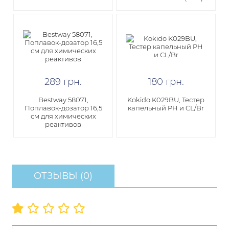
289
грн
.
180
грн
.
Bestway 58071,
Kokido K029BU, Тестер
Поплавок-дозатор 16,5
капельный PH и CL/Br
см для химических
реактивов
ОТЗЫВЫ (0)