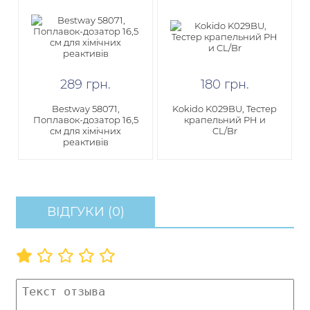
289
грн
.
180
грн
.
Bestway 58071,
Kokido K029BU, Тестер
Поплавок-дозатор 16,5
крапельний PH и
см для хімічних
CL/Br
реактивів
ВІДГУКИ (0)