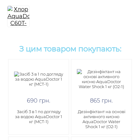
З цим товаром покупають:
690
грн
.
865
грн
.
Засіб 3 в 1 по догляду
Дезінфіктант на основі
за водою AquaDoctor 1
активного кисню
кг (MCT-1)
AquaDoctor Water
Shock 1 кг (О2-1)