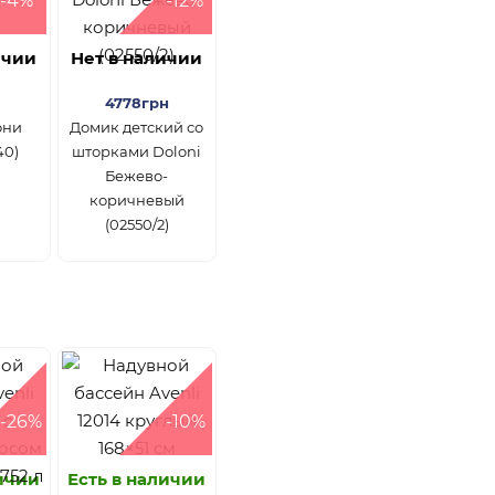
-4%
-12%
ичии
Нет в наличии
4778грн
они
Домик детский со
40)
шторками Doloni
Бежево-
коричневый
(02550/2)
-26%
-10%
личии
Есть в наличии