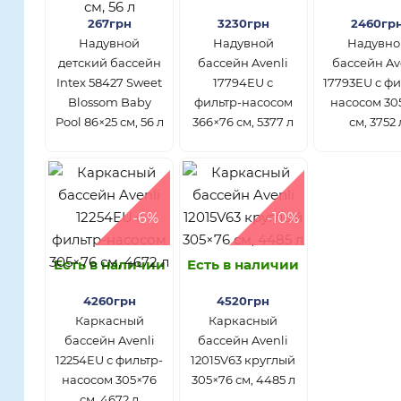
267грн
3230грн
2460гр
Надувной
Надувной
Надувно
детский бассейн
бассейн Avenli
бассейн Av
Intex 58427 Sweet
17794EU с
17793EU с фи
Blossom Baby
фильтр-насосом
насосом 30
Pool 86×25 см, 56 л
366×76 см, 5377 л
см, 3752 
-6%
-10%
Есть в наличии
Есть в наличии
4260грн
4520грн
Каркасный
Каркасный
бассейн Avenli
бассейн Avenli
12254EU с фильтр-
12015V63 круглый
насосом 305×76
305×76 см, 4485 л
см, 4672 л