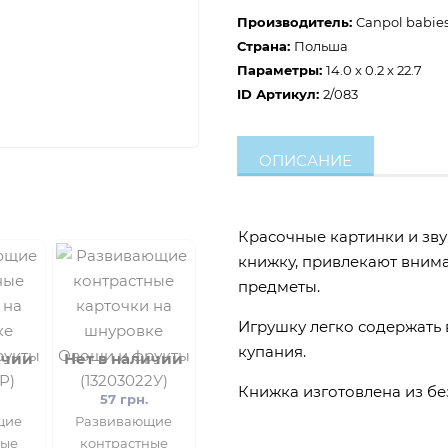
Производитель:
Canpol babie
Страна:
Польша
Параметры:
14.0 x 0.2 x 22.7
ID Артикул:
2/083
ОПИСАНИЕ
Красочные картинки и зву
книжку, привлекают внима
предметы.
Игрушку легко содержать 
купания.
ичии
Нет в наличии
Книжка изготовлена из бе
57 грн.
щие
Развивающие
ные
контрастные