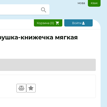
мова
язык
Корзина (
0
)
Войти
рушка-книжечка мягкая