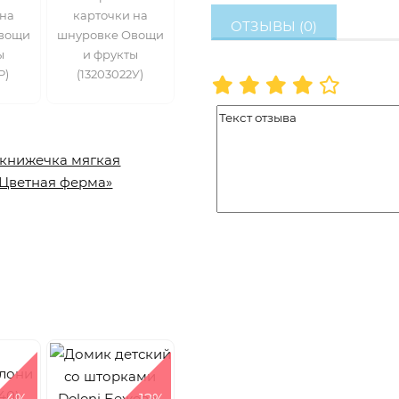
 на
карточки на
ОТЗЫВЫ (0)
вощи
шнуровке Овощи
ы
и фрукты
Р)
(13203022У)