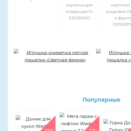
карточки для
карточки
младенцев 0+
шнуровке О
(13203013У)
и фрукт
(13152037
Популярные