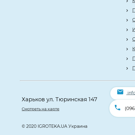
К
О
К
П
inf
Харьков ул. Тюринская 147
(096
Смотреть на карте
© 2020 IGROTEKA.UA Украина