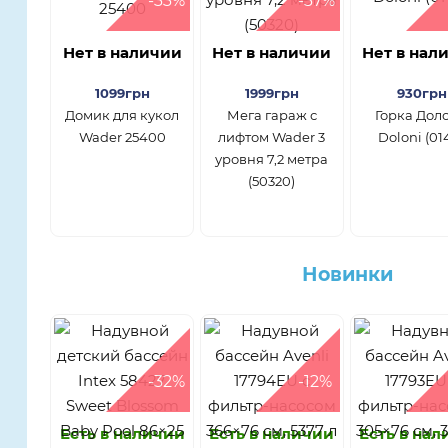
-33%
-37%
Нет в наличии
Нет в наличии
Нет в нал
1099грн
1999грн
930грн
Домик для кукол
Мега гараж с
Горка Дол
Wader 25400
лифтом Wader 3
Doloni (01
уровня 7,2 метра
(50320)
Новинки
-32%
-12%
Есть в наличии
Есть в наличии
Есть в на