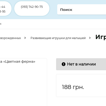
2-44
(093) 742-90-75
3-95
ex
Иг
оворожденных
Развивающие игрушки для малышей
Нет в наличии
188
грн.