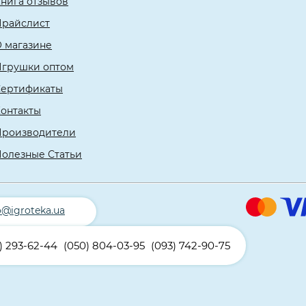
нига отзывов
Прайслист
 магазине
Игрушки оптом
Сертификаты
онтакты
Производители
олезные Статьи
o@igroteka.ua
) 293-62-44
(050) 804-03-95
(093) 742-90-75