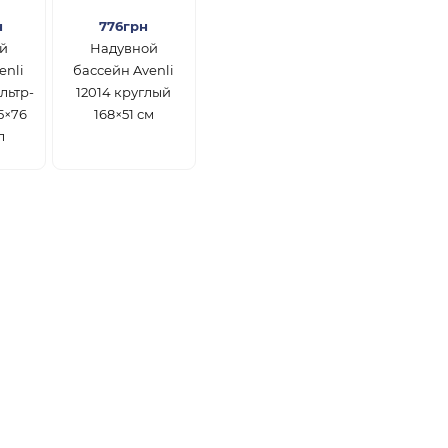
н
776грн
й
Надувной
enli
бассейн Avenli
льтр-
12014 круглый
5×76
168×51 см
л