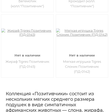
Бегемотик
Крокодил (колл.
(колл."Позитивчик")
"Позитивчик")
Нет в наличии
Нет в наличии
Жираф Tigres Позитивчик
Мягкая игрушка Tigres
(ПД-0145)
Слоник Позитивчик
(ПД-0142)
Коллекция «Позитивчики» состоит из
нескольких мягких среднего размера
подушек в виде симпатичных
африканских животных — слона, жирафа,