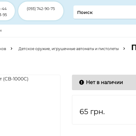
2-44
(093) 742-90-75
3-95
ex
П
ков
Детское оружие, игрушечные автоматы и пистолеты
Нет в наличии
65
грн.