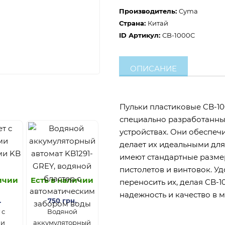
Производитель:
Cyma
Страна:
Китай
ID Артикул:
CB-1000C
ОПИСАНИЕ
Пульки пластиковые CB-10
специально разработанны
устройствах. Они обеспечи
делает их идеальными для
имеют стандартные разме
пистолетов и винтовок. Уд
личии
Есть в наличии
переносить их, делая CB-1
надежность и качество в 
.
750 грн.
 с
Водяной
ми
аккумуляторный