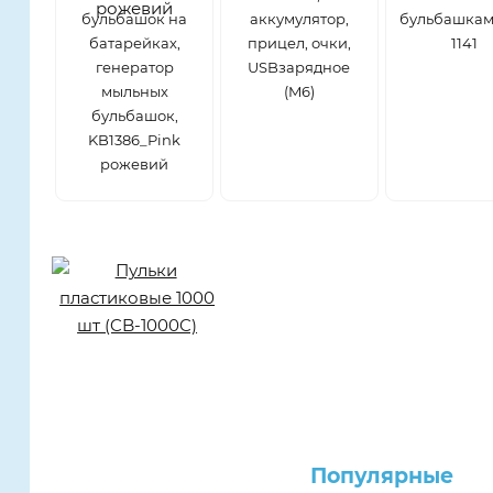
бульбашок на
аккумулятор,
бульбашкам
батарейках,
прицел, очки,
1141
генератор
USBзарядное
мыльных
(M6)
бульбашок,
KB1386_Pink
рожевий
Популярные