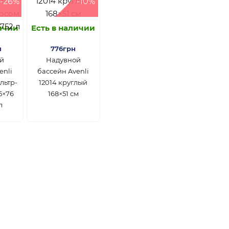
-26%
-10%
личии
Есть в наличии
н
776грн
й
Надувной
enli
бассейн Avenli
льтр-
12014 круглый
5×76
168×51 см
л