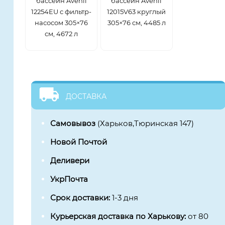
бассейн Avenli
бассейн Avenli
12254EU с фильтр-
12015V63 круглый
насосом 305×76
305×76 см, 4485 л
см, 4672 л
ДОСТАВКА
Самовывоз
(Харьков,Тюринская 147)
Новой Почтой
Деливери
УкрПочта
Срок доставки:
1-3 дня
Курьерская доставка по Харькову:
от 80