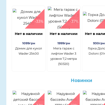
-33%
-37%
Нет в наличии
Нет в наличии
Нет в нал
1099грн
1999грн
930грн
Домик для кукол
Мега гараж с
Горка Дол
Wader 25400
лифтом Wader 3
Doloni (01
уровня 7,2 метра
(50320)
Новинки