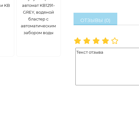
и KB
автомат KB1291-
GREY, водяной
бластер с
ОТЗЫВЫ (0)
автоматическим
забором воды