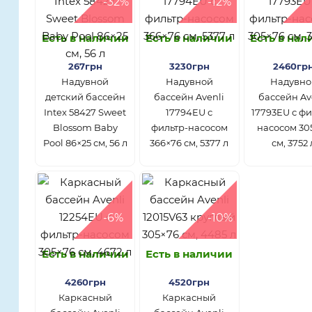
-32%
-12%
Есть в наличии
Есть в наличии
Есть в на
267грн
3230грн
2460гр
Надувной
Надувной
Надувно
детский бассейн
бассейн Avenli
бассейн Av
Intex 58427 Sweet
17794EU с
17793EU с фи
Blossom Baby
фильтр-насосом
насосом 30
Pool 86×25 см, 56 л
366×76 см, 5377 л
см, 3752 
-6%
-10%
Есть в наличии
Есть в наличии
4260грн
4520грн
Каркасный
Каркасный