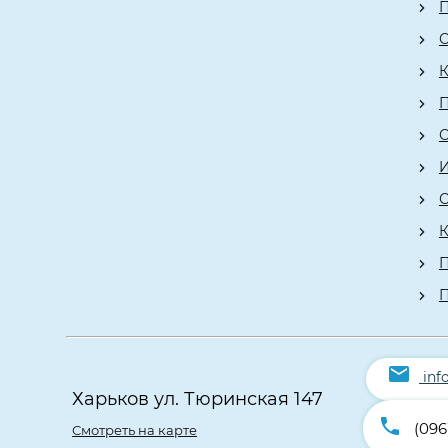
П
О
К
О
К
П
inf
Харьков ул. Тюринская 147
(096
Смотреть на карте