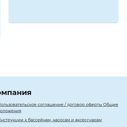
омпания
ользовательское соглашение / договор оферты Общие
положения
нструкции к бассейнам, насосам и аксессуарам