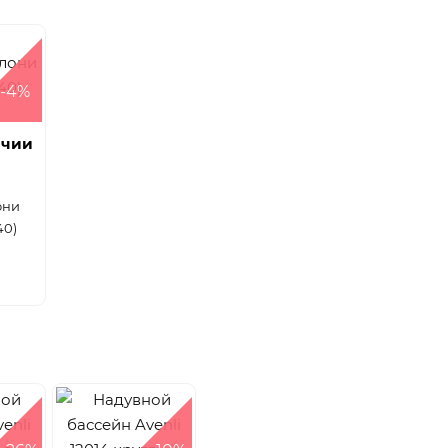
-4%
ичии
они
40)