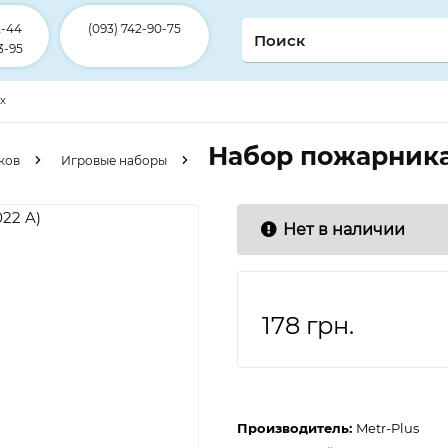
2-44
(093) 742-90-75
3-95
ex
Набор пожарника 
ков
Игровые наборы
Нет в наличии
178
грн.
Производитель:
Metr-Plus