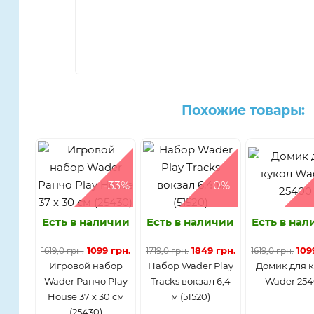
Похожие товары:
-33%
-0%
Есть в наличии
Есть в наличии
Есть в на
1099 грн.
1849 грн.
109
1619,0 грн.
1719,0 грн.
1619,0 грн.
Игровой набор
Набор Wader Play
Домик для 
Wader Ранчо Play
Tracks вокзал 6,4
Wader 25
House 37 х 30 см
м (51520)
(25430)