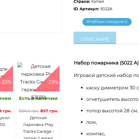
Страна:
Китай
ID Артикул:
5022A
#Наборы пожарного
ОПИСАНИЕ
Набор пожарника (5022 A)
Игровой детский набор по
-33%
-29%
каску диаметром 30 с
личии
Есть в наличии
огнетушитель высото
топор высотой 28 см
9 грн.
857 грн.
1200,0 грн.
кукол
Детская
лом,
400
парковка Play
Tracks Garage -
компас,
гараж 2 этажа