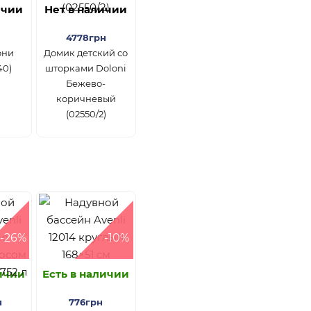
ичии
Нет в наличии
4778грн
они
Домик детский со
40)
шторками Doloni
Бежево-
коричневый
(02550/2)
-26%
-10%
личии
Есть в наличии
н
776грн