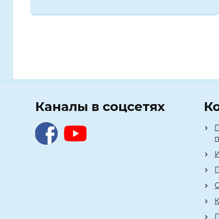
Каналы в соцсетях
К
П
И
П
О
К