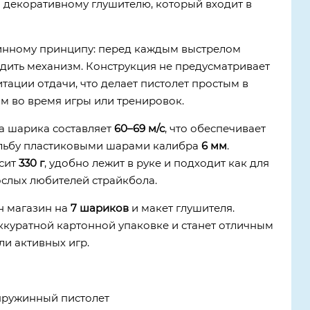
 декоративному глушителю, который входит в
инному принципу: перед каждым выстрелом
дить механизм. Конструкция не предусматривает
тации отдачи, что делает пистолет простым в
м во время игры или тренировок.
а шарика составляет
60–69 м/с
, что обеспечивает
ельбу пластиковыми шарами калибра
6 мм
.
сит
330 г
, удобно лежит в руке и подходит как для
ослых любителей страйкбола.
н магазин на
7 шариков
и макет глушителя.
аккуратной картонной упаковке и станет отличным
и активных игр.
пружинный пистолет