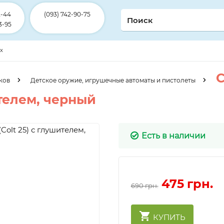
2-44
(093) 742-90-75
3-95
ex
С
ков
Детское оружие, игрушечные автоматы и пистолеты
ителем, черный
Есть в наличии
475
грн.
690 грн.
КУПИТЬ