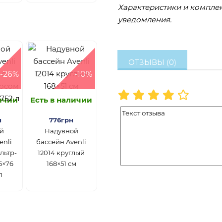
Характеристики и комплек
уведомления.
ОТЗЫВЫ (0)
-26%
-10%
личии
Есть в наличии
н
776грн
й
Надувной
enli
бассейн Avenli
льтр-
12014 круглый
5×76
168×51 см
л