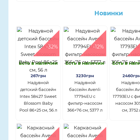
Новинки
-32%
-12%
Есть в наличии
Есть в наличии
Есть в на
267грн
3230грн
2460гр
Надувной
Надувной
Надувно
детский бассейн
бассейн Avenli
бассейн Av
Intex 58427 Sweet
17794EU с
17793EU с фи
Blossom Baby
фильтр-насосом
насосом 30
Pool 86×25 см, 56 л
366×76 см, 5377 л
см, 3752 