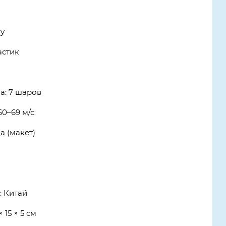
y
астик
а: 7 шаров
60–69 м/с
а (макет)
: Китай
 15 × 5 см