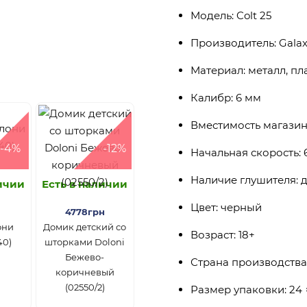
Модель: Colt 25
Производитель: Galax
Материал: металл, пл
Калибр: 6 мм
Вместимость магазин
-4%
-12%
Начальная скорость: 
Наличие глушителя: д
личии
Есть в наличии
Цвет: черный
4778грн
они
Домик детский со
Возраст: 18+
40)
шторками Doloni
Бежево-
Страна производства
коричневый
(02550/2)
Размер упаковки: 24 ×