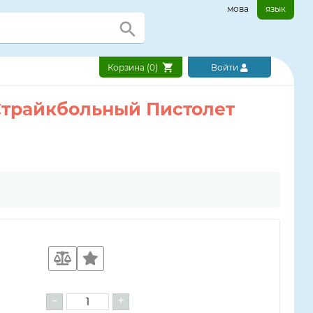
мова
язык
Корзина (
0
)
Войти
трайкбольный ​Пистолет
-
+