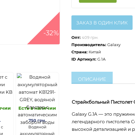
ЗАКАЗ В ОДИН КЛИК
-32%
Опт:
409 грн.
Производитель:
Galaxy
Страна:
Китай
ID Артикул:
G.1A
ОПИСАНИЕ
Страйкбольный Пистолет Ga
личии
Есть в наличии
Galaxy G.1A — это пружин
.
750 грн.
легендарного пистолета Co
 с
Водяной
высокой детализацией и 
ми
аккумуляторный