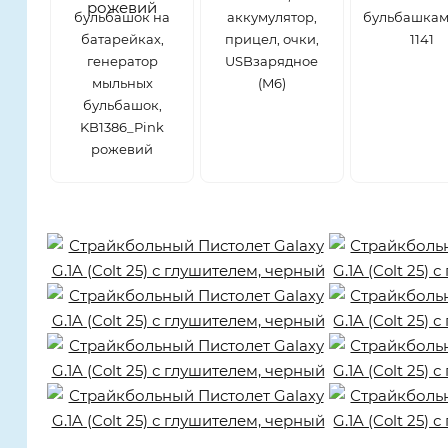
бульбашок на
аккумулятор,
бульбашкам
батарейках,
прицел, очки,
1141
генератор
USBзарядное
мыльных
(M6)
бульбашок,
KB1386_Pink
рожевий