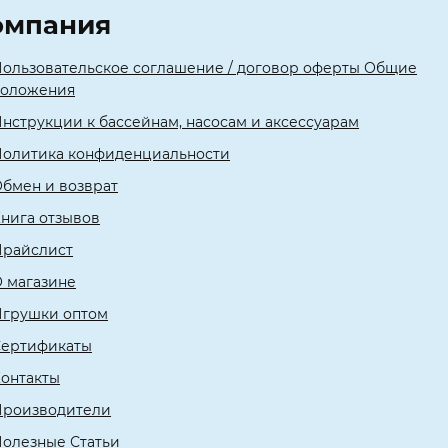
омпания
ользовательское соглашение / договор оферты Общие
положения
нструкции к бассейнам, насосам и аксессуарам
олитика конфиденциальности
бмен и возврат
нига отзывов
Прайслист
 магазине
Игрушки оптом
Сертификаты
онтакты
Производители
олезные Статьи