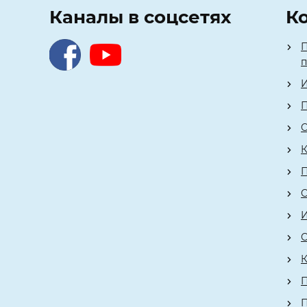
Каналы в соцсетях
К
П
И
П
О
К
О
К
П