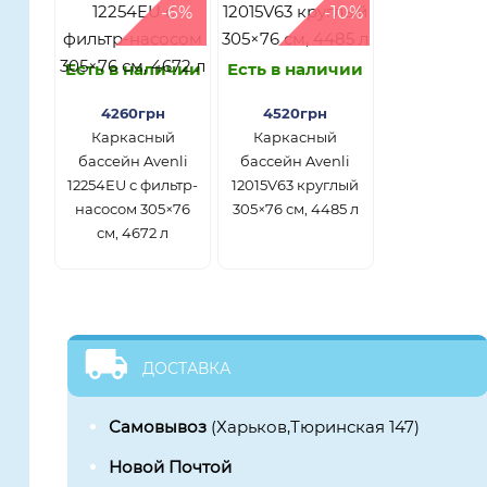
-6%
-10%
Есть в наличии
Есть в наличии
4260грн
4520грн
Каркасный
Каркасный
бассейн Avenli
бассейн Avenli
12254EU с фильтр-
12015V63 круглый
насосом 305×76
305×76 см, 4485 л
см, 4672 л
ДОСТАВКА
Самовывоз
(Харьков,Тюринская 147)
Новой Почтой