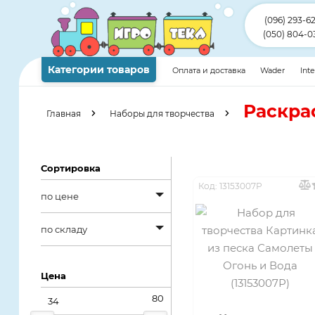
(096) 293-6
(050) 804-0
Категории товаров
Оплата и доставка
Wader
Int
Раскра
Главная
Наборы для творчества
Сортировка
Код: 13153007Р
по цене
по цене
по складу
от дешевых к
по складу
дорогим
Цена
в наличии
от дорогих к