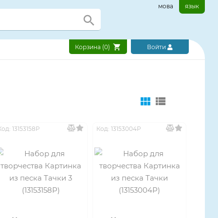
мова
язык
Корзина (
0
)
Войти
Код: 13153158Р
Код: 13153004Р