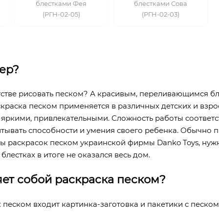
блестками Фея
блестками Сова
(РГН-02-05)
(РГН-02-03)
тер?
тстве рисовать песком? А красивым, переливающимся бл
скраска песком применяется в различных детских и взро
яркими, привлекательными. Сложность работы соответст
тывать способности и умения своего ребенка. Обычно п
 раскрасок песком украинской фирмы Danko Toys, нужн
 блестках в итоге не оказался весь дом.
яет собой раскраска песком?
 песком входит картинка-заготовка и пакетики с песком