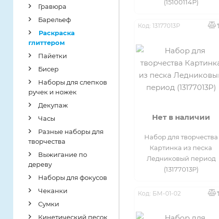
(15100114Р)
Гравюра
Пластиковый
ПВХ
Барельеф
контейнер
Код: 13177013Р
Раскраска
Пенопласт
Полиэтиленовая
глиттером
пленка
Пайетки
Пластик
Бисер
Сетка
Тарпаулин
Наборы для слепков
ручек и ножек
Сумка
Декупаж
Нет в наличии
Часы
Разные наборы для
Набор для творчества
творчества
Картинка из песка
Выжигание по
Ледниковый период
дереву
(13177013Р)
Наборы для фокусов
Чеканки
Код: БМ-01-02
Сумки
Кинетический песок