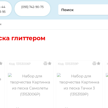
2-44
(093) 742-90-75
3-95
ex
ска глиттером
Код: 13153006Р
Код: 13153159Р