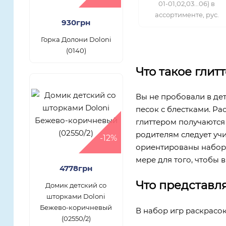
01-01,02,03...06) в
ассортименте, рус.
930грн
Горка Долони Doloni
(0140)
Что такое глит
Вы не пробовали в де
песок с блестками. Ра
глиттером получаются 
родителям следует учи
-12%
ориентированы наборы
мере для того, чтобы в
4778грн
Что представл
Домик детский со
шторками Doloni
Бежево-коричневый
В набор игр раскрасок
(02550/2)