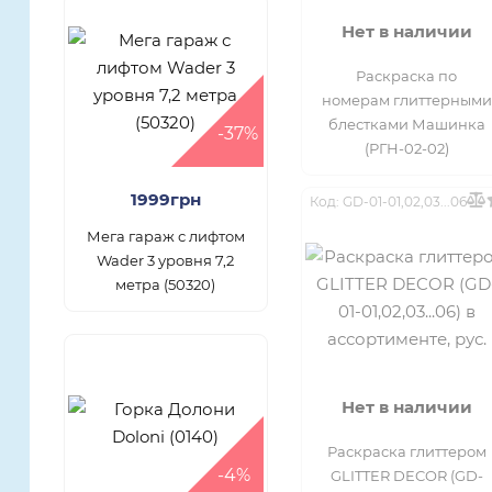
Нет в наличии
Раскраска по
номерам глиттерными
блестками Машинка
-37%
(РГН-02-02)
1999грн
Код: GD-01-01,02,03...06
Мега гараж с лифтом
Wader 3 уровня 7,2
метра (50320)
Нет в наличии
Раскраска глиттером
-4%
GLITTER DECOR (GD-