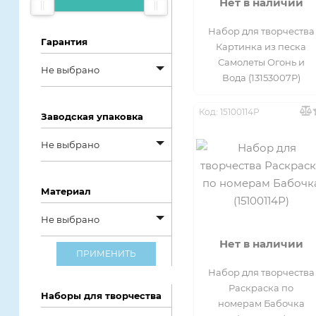
Нет в наличии
под заказ
дешевым
Набор для творчества
Гарантия
Картинка из песка
Самолеты Огонь и
Не выбрано
Вода (13153007Р)
Не выбрано
Код: 15100114Р
Заводская упаковка
1 год от
Не выбрано
производителя
Не выбрано
14 дней
Материал
Без упаковки
6 месяцев
Не выбрано
Картонная
не предусмотрена
Нет в наличии
Не выбрано
коробка
ПРИМЕНИТЬ
Набор для творчества
Винил
Пластиковая
Раскраска по
Наборы для творчества
банка
номерам Бабочка
Металл