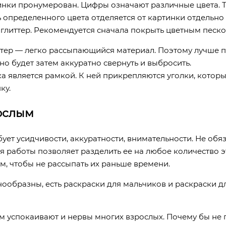
нки пронумерован. Цифры означают различные цвета. Т
 определенного цвета отделяется от картинки отдельно
глиттер. Рекомендуется сначала покрыть цветным песко
ттер — легко рассыпающийся материал. Поэтому лучше п
о будет затем аккуратно свернуть и выбросить.
 является рамкой. К ней прикрепляются уголки, который
ку.
рослым
ует усидчивости, аккуратности, внимательности. Не обя
ия работы позволяет разделить ее на любое количество 
м, чтобы не рассыпать их раньше времени.
ообразны, есть раскраски для мальчиков и раскраски дл
м успокаивают и нервы многих взрослых. Почему бы не 