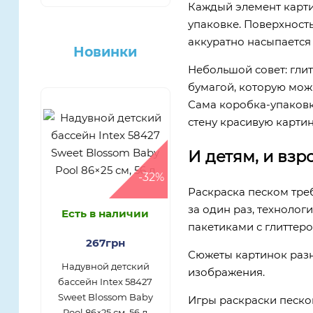
Каждый элемент карти
упаковке. Поверхность
аккуратно насыпается 
Новинки
Небольшой совет: гли
бумагой, которую можн
Сама коробка-упаковка
стену красивую картин
И детям, и вз
-32%
Раскраска песком треб
за один раз, технолог
Есть в наличии
пакетиками с глиттеро
267грн
Сюжеты картинок разн
Надувной детский
изображения.
бассейн Intex 58427
Sweet Blossom Baby
Игры раскраски песко
Pool 86×25 см, 56 л