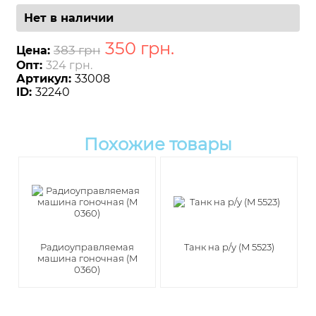
Нет в наличии
350
грн
.
383 грн
Цена:
Опт:
324 грн.
Артикул:
33008
ID:
32240
Похожие товары
Радиоуправляемая
Танк на р/у (M 5523)
машина гоночная (M
0360)