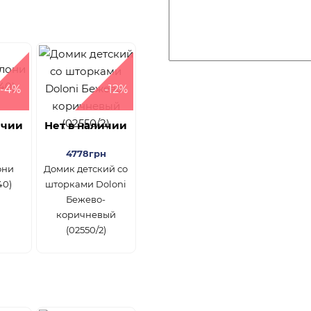
-4%
-12%
ичии
Нет в наличии
4778грн
они
Домик детский со
40)
шторками Doloni
Бежево-
коричневый
(02550/2)