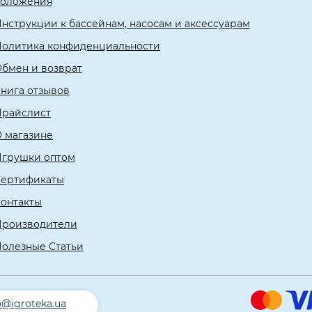
положения
нструкции к бассейнам, насосам и аксессуарам
олитика конфиденциальности
бмен и возврат
нига отзывов
Прайслист
 магазине
Игрушки оптом
Сертификаты
онтакты
Производители
олезные Статьи
o@igroteka.ua