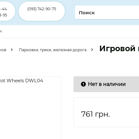
2-44
(093) 742-90-75
3-95
ex
Игровой 
ков
Парковки, треки, железная дорога
Нет в наличии
761
грн.