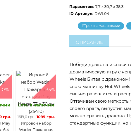
Параметры:
7,7 x 30,7 x 38,3
ID Артикул:
DWL04
#Треки с машинками
ОПИСАНИЕ
Победи дракона и спаси г
драматическую игру с не
Wheels Битва с драконом!
свою машинку Hot Wheels 
-0%
-33%
сильно разозлится и распр
Оттачивай свою меткость,
личии
Есть в наличии
своего врага, выпустив ма
можно сразить дракона. П
9 грн.
1099 грн.
1619,0 грн.
стандартные функции, но 
 Play
Игровой набор
л 6,4
Wader Пожарная