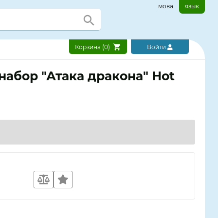
мова
язык
Корзина (
0
)
Войти
набор "Атака дракона" Hot