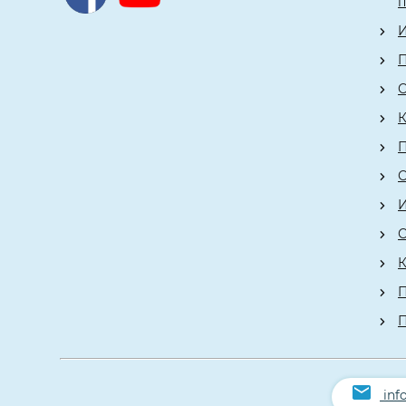
И
П
О
К
О
К
П
inf