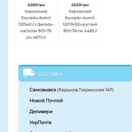
4260грн
4520грн
Каркасный
Каркасный
бассейн Avenli
бассейн Avenli
12254EU с фильтр-
12015V63 круглый
насосом 305×76
305×76 см, 4485 л
см, 4672 л
ДОСТАВКА
Самовывоз
(Харьков,Тюринская 147)
Новой Почтой
Деливери
УкрПочта