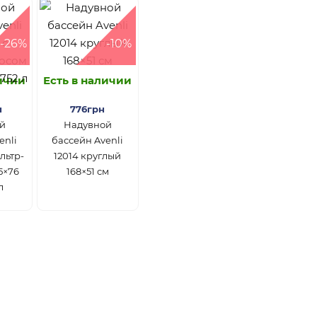
-26%
-10%
личии
Есть в наличии
н
776грн
й
Надувной
enli
бассейн Avenli
льтр-
12014 круглый
5×76
168×51 см
л