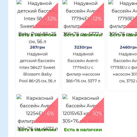
-32%
-12%
Есть в наличии
Есть в наличии
Есть в на
267грн
3230грн
2460гр
Надувной
Надувной
Надувно
детский бассейн
бассейн Avenli
бассейн Av
Intex 58427 Sweet
17794EU с
17793EU с фи
Blossom Baby
фильтр-насосом
насосом 30
Pool 86×25 см, 56 л
366×76 см, 5377 л
см, 3752 
-6%
-10%
Есть в наличии
Есть в наличии