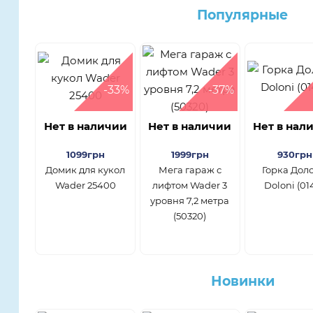
Популярные
-33%
-37%
Нет в наличии
Нет в наличии
Нет в нал
1099грн
1999грн
930грн
Домик для кукол
Мега гараж с
Горка Дол
Wader 25400
лифтом Wader 3
Doloni (01
уровня 7,2 метра
(50320)
Новинки