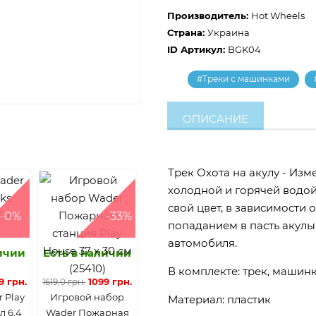
Производитель:
Hot Wheels
Страна:
Украина
ID Артикул:
BGK04
#Треки с машинками
ОПИСАНИЕ
Трек Охота на акулу - Изм
холодной и горячей водо
свой цвет, в зависимости 
-0%
-33%
попаданием в пасть акулы
автомобиля.
личии
Есть в наличии
В комплекте: трек, машин
9 грн.
1099 грн.
1619,0 грн.
 Play
Игровой набор
Материал: пластик
л 6,4
Wader Пожарная