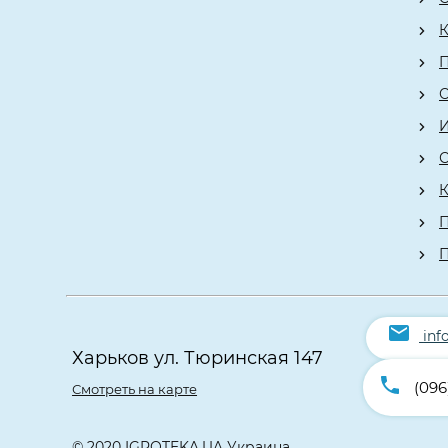
К
О
К
П
inf
Харьков ул. Тюринская 147
(096
Смотреть на карте
© 2020 IGROTEKA.UA Украина