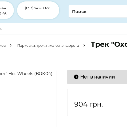
2-44
(093) 742-90-75
3-95
ex
Трек "Ох
ков
Парковки, треки, железная дорога
Нет в наличии
904
грн.