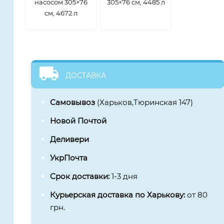
насосом 305×76
305×76 см, 4485 л
см, 4672 л
ДОСТАВКА
Самовывоз
(Харьков,Тюринская 147)
Новой Почтой
Деливери
УкрПочта
Срок доставки:
1-3 дня
Курьерская доставка по Харькову:
от 80
грн.