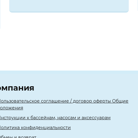
омпания
ользовательское соглашение / договор оферты Общие
положения
нструкции к бассейнам, насосам и аксессуарам
олитика конфиденциальности
бмен и возврат