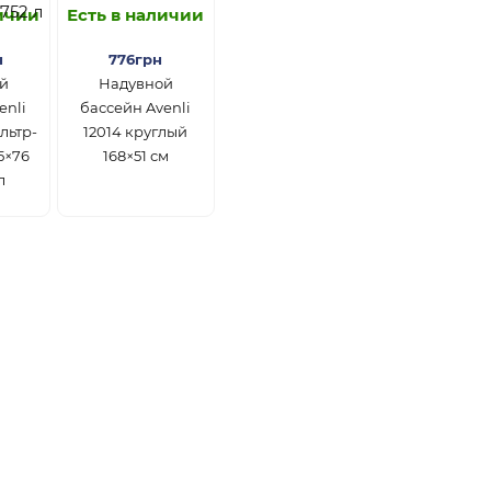
личии
Есть в наличии
н
776грн
й
Надувной
enli
бассейн Avenli
льтр-
12014 круглый
5×76
168×51 см
л