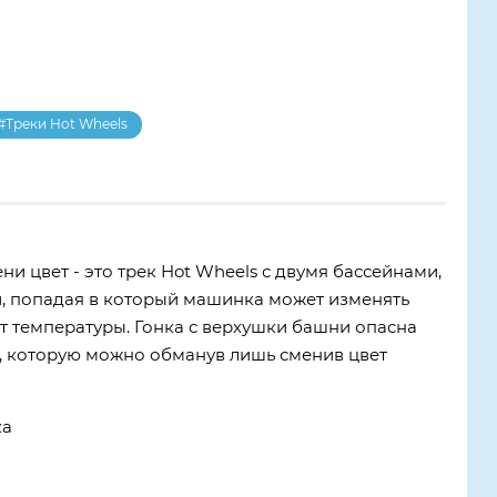
#Треки Hot Wheels
ени цвет - это трек Hot Wheels с двумя бассейнами,
й, попадая в который машинка может изменять
от температуры. Гонка с верхушки башни опасна
, которую можно обманув лишь сменив цвет
ка