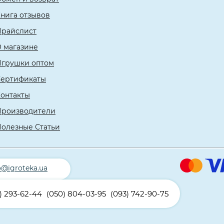
нига отзывов
Прайслист
 магазине
Игрушки оптом
Сертификаты
онтакты
Производители
олезные Статьи
o@igroteka.ua
) 293-62-44
(050) 804-03-95
(093) 742-90-75