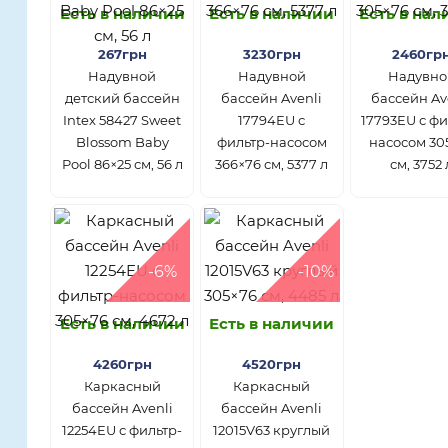
Есть в наличии
Есть в наличии
Есть в на
267грн
3230грн
2460гр
Надувной
Надувной
Надувно
детский бассейн
бассейн Avenli
бассейн Av
Intex 58427 Sweet
17794EU с
17793EU с фи
Blossom Baby
фильтр-насосом
насосом 30
Pool 86×25 см, 56 л
366×76 см, 5377 л
см, 3752 
-6%
-10%
Есть в наличии
Есть в наличии
4260грн
4520грн
Каркасный
Каркасный
бассейн Avenli
бассейн Avenli
12254EU с фильтр-
12015V63 круглый