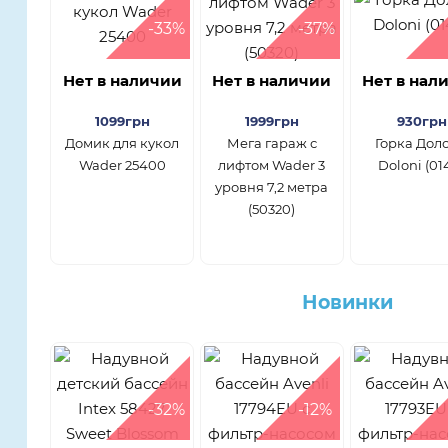
-33%
-37%
Нет в наличии
Нет в наличии
Нет в нал
1099грн
1999грн
930грн
Домик для кукол
Мега гараж с
Горка Дол
Wader 25400
лифтом Wader 3
Doloni (01
уровня 7,2 метра
(50320)
Новинки
-32%
-12%