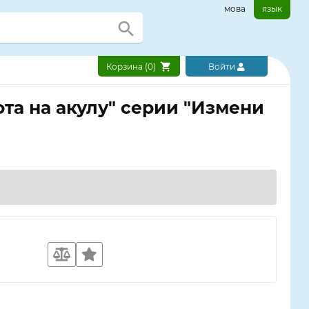
мова
язык
Корзина (
0
)
Войти
ота на акулу" серии "Измени