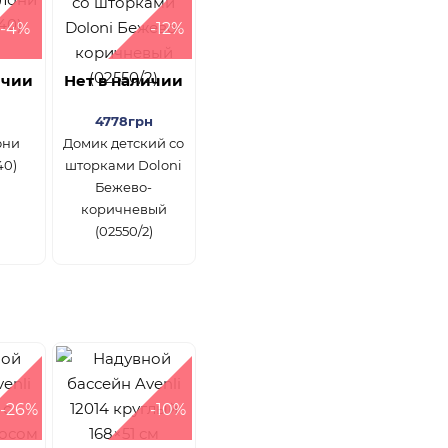
-4%
-12%
ичии
Нет в наличии
4778грн
они
Домик детский со
40)
шторками Doloni
Бежево-
коричневый
(02550/2)
-26%
-10%