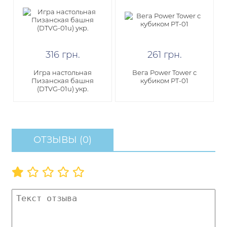
316
грн
.
261
грн
.
Игра настольная
Вега Power Tower с
Пизанская башня
кубиком PT-01
(DTVG-01u) укр.
ОТЗЫВЫ (0)