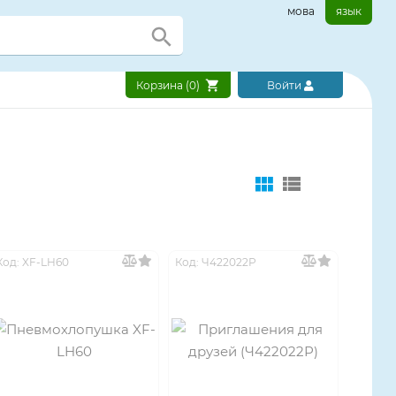
мова
язык
Корзина (
0
)
Войти
Код: XF-LH60
Код: Ч422022Р