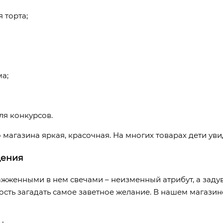
 торта;
а;
ля конкурсов.
 магазина яркая, красочная. На многих товарах дети у
дения
ажженными в нем свечами – неизменный атрибут, а заду
сть загадать самое заветное желание. В нашем магазин