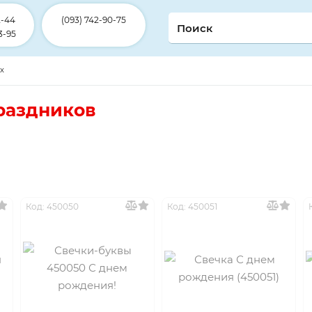
2-44
(093) 742-90-75
3-95
ex
раздников
Код: 450050
Код: 450051