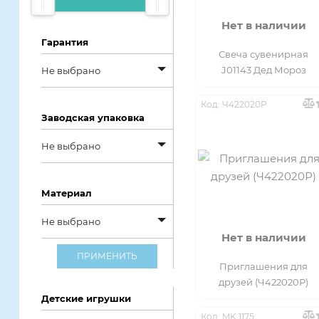
под заказ
дешевым
Нет в наличии
Гарантия
Свеча сувенирная
J01143 Дед Мороз
Не выбрано
Не выбрано
Код: Ч422020Р
Заводская упаковка
1 год от
Не выбрано
производителя
Не выбрано
14 дней
Материал
Без упаковки
6 месяцев
Не выбрано
Картонная
Нет в наличии
не предусмотрена
Не выбрано
коробка
ПРИМЕНИТЬ
Приглашения для
Винил
друзей (Ч422020Р)
Пластиковая
Детские игрушки
банка
Металл
Код: MK 1175