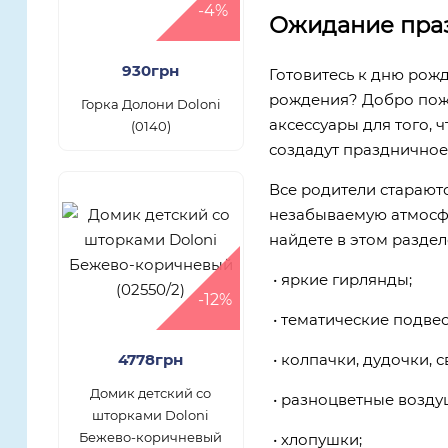
-4%
Ожидание праз
930грн
Готовитесь к дню рож
рождения? Добро пожа
Горка Долони Doloni
аксессуары для того,
(0140)
создадут праздничное
Все родители стараютс
незабываемую атмосфер
найдете в этом раздел
• яркие гирлянды;
-12%
• тематические подвес
4778грн
• колпачки, дудочки, с
Домик детский со
• разноцветные возд
шторками Doloni
Бежево-коричневый
• хлопушки;