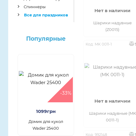
Спиннеры
Нет в наличии
Все для праздников
Шарики надувные
(Z0015)
Популярные
Код: MK 0011-1
-33%
Нет в наличии
1099грн
Шарики надувные (MK
0011-1)
Домик для кукол
Wader 25400
Код: 992148