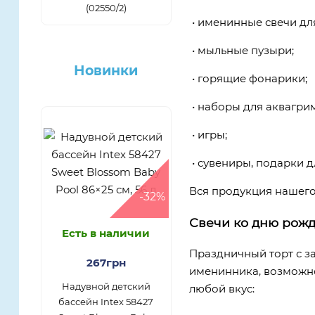
(02550/2)
• именинные свечи для
• мыльные пузыри;
Новинки
• горящие фонарики;
• наборы для аквагрим
• игры;
• сувениры, подарки д
Вся продукция нашего
-32%
Свечи ко дню рож
Есть в наличии
Праздничный торт с з
267грн
именинника, возможно
Надувной детский
любой вкус:
бассейн Intex 58427