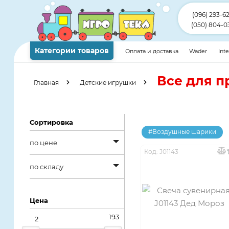
(096) 293-6
(050) 804-0
Категории товаров
Оплата и доставка
Wader
Int
Все для п
Главная
Детские игрушки
Сортировка
#Воздушные шарики
по цене
Код: J01143
по цене
по складу
от дешевых к
по складу
дорогим
Цена
в наличии
от дорогих к