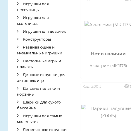
Игрушки для
Пластиковый
ПВХ
песочницы
контейнер
Игрушки для
Пенопласт
мальчиков
Полиэтиленовая
Игрушки для девочек
пленка
Пластик
Конструкторы
Сетка
Тарпаулин
Развивающие и
музыкальные игрушки
Нет в наличии
Сумка
Настольные игры и
Аквагрим (MK 1175)
плакаты
Детские игрушки для
активных игр
Код: Z0015
Детские палатки и
корзины
Шарики для сухого
бассейна
Игрушки для самых
маленьких
Деревянные игрушки