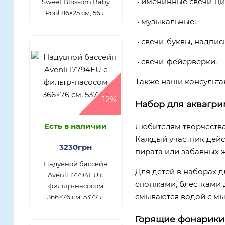
• именинные свечи-ц
Sweet Blossom Baby
Pool 86×25 см, 56 л
• музыкальные;
• свечи-буквы, надпис
• свечи-фейерверки.
Также наши консульта
-12%
Набор для аквагри
Есть в наличии
Любителям творчества
Каждый участник дейс
3230грн
пирата или забавных 
Надувной бассейн
Для детей в наборах 
Avenli 17794EU с
спонжами, блестками 
фильтр-насосом
смываются водой с мы
366×76 см, 5377 л
Горящие фонарики