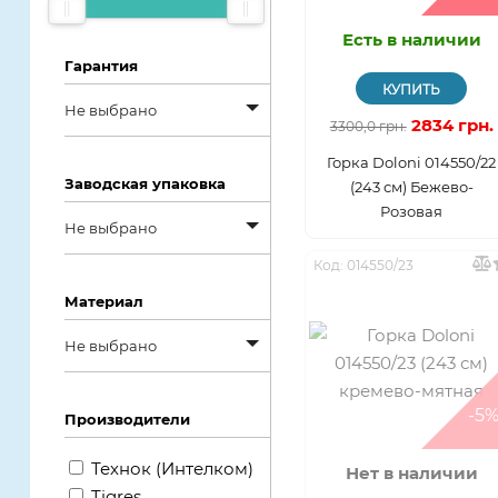
под заказ
дешевым
Есть в наличии
Гарантия
КУПИТЬ
Не выбрано
2834 грн.
3300,0 грн.
Не выбрано
Горка Doloni 014550/22
Заводская упаковка
(243 см) Бежево-
1 год от
Розовая
Не выбрано
производителя
Код: 014550/23
Не выбрано
14 дней
Материал
Без упаковки
6 месяцев
Не выбрано
Картонная
не предусмотрена
Не выбрано
коробка
-5
Производители
Винил
Пластиковая
Технок (Интелком)
банка
Нет в наличии
Металл
Tigres