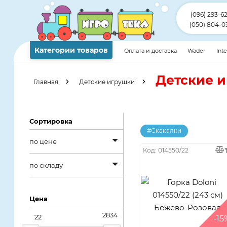
(096) 293-6
(050) 804-0
Категории товаров
Оплата и доставка
Wader
Int
Детские и
Главная
Детские игрушки
Сортировка
#Скакалки
по цене
Код: 014550/22
по цене
по складу
от дешевых к
по складу
дорогим
Цена
в наличии
-15
от дорогих к