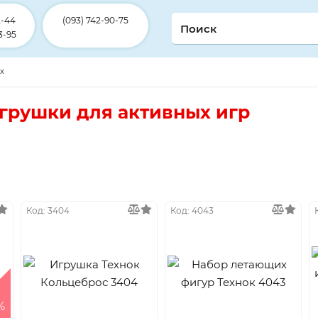
2-44
(093) 742-90-75
3-95
ex
грушки для активных игр
Код: 3404
Код: 4043
%