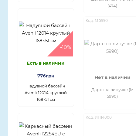
(474)
Код: M 5990
-10%
Есть в наличии
776грн
Нет в наличии
Надувной бассейн
Дартс на липучке (M
Avenli 12014 круглый
5990)
168×51 см
Код: ИП14000