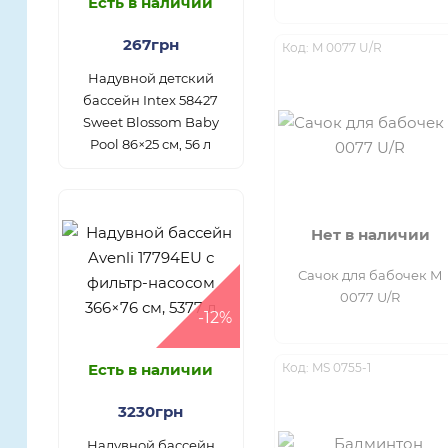
Есть в наличии
267грн
Код: M 0077 U/R
Надувной детский
бассейн Intex 58427
Sweet Blossom Baby
Pool 86×25 см, 56 л
Нет в наличии
Сачок для бабочек M
0077 U/R
-12%
Есть в наличии
Код: MS 0755-1
3230грн
Надувной бассейн