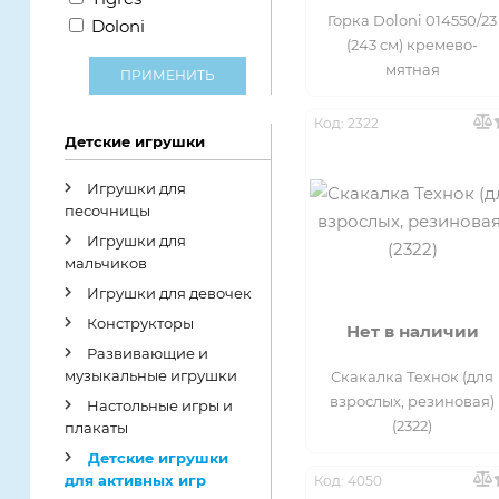
Пластиковый
Горка Doloni 014550/23
Doloni
ПВХ
(243 см) кремево-
контейнер
мятная
ПРИМЕНИТЬ
Пенопласт
Полиэтиленовая
пленка
Код: 2322
Пластик
Детские игрушки
Сетка
Тарпаулин
Игрушки для
песочницы
Сумка
Игрушки для
мальчиков
Игрушки для девочек
Конструкторы
Нет в наличии
Развивающие и
музыкальные игрушки
Скакалка Технок (для
взрослых, резиновая)
Настольные игры и
(2322)
плакаты
Детские игрушки
для активных игр
Код: 4050