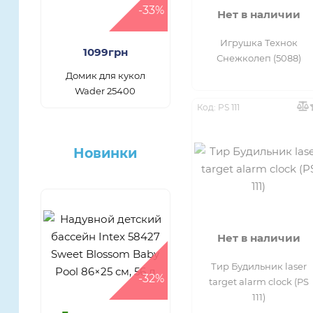
-33%
Нет в наличии
Игрушка Технок
1099грн
Снежколеп (5088)
Домик для кукол
Wader 25400
Код: PS 111
Новинки
Нет в наличии
Тир Будильник laser
-32%
target alarm clock (PS
111)