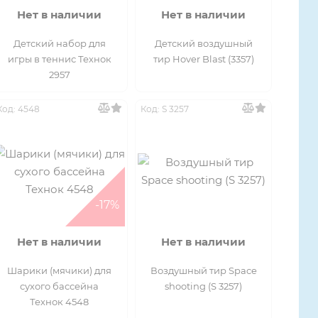
Нет в наличии
Нет в наличии
Детский набор для
Детский воздушный
игры в теннис Технок
тир Hover Blast (3357)
2957
Код: 4548
Код: S 3257
-17%
Нет в наличии
Нет в наличии
Шарики (мячики) для
Воздушный тир Space
сухого бассейна
shooting (S 3257)
Технок 4548