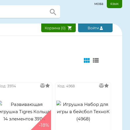
мова
язык
Корзина (
0
)
Войти
Код: 39114
Код: 4968
-18%