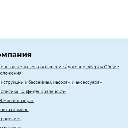
омпания
ользовательское соглашение / договор оферты Общие
положения
нструкции к бассейнам, насосам и аксессуарам
олитика конфиденциальности
бмен и возврат
нига отзывов
Прайслист
 магазине