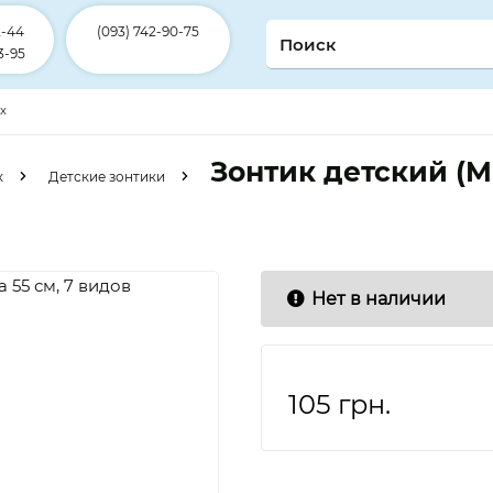
2-44
(093) 742-90-75
3-95
ex
Зонтик детский (MK
к
Детские зонтики
Нет в наличии
105
грн.