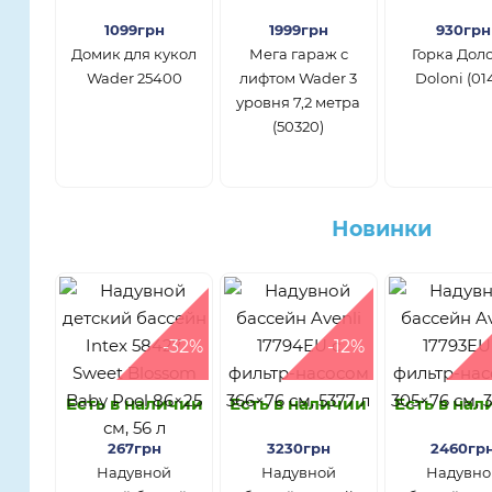
1099грн
1999грн
930грн
Домик для кукол
Мега гараж с
Горка Дол
Wader 25400
лифтом Wader 3
Doloni (01
уровня 7,2 метра
(50320)
Новинки
-32%
-12%
Есть в наличии
Есть в наличии
Есть в на
267грн
3230грн
2460гр
Надувной
Надувной
Надувно