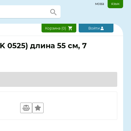
мова
язык
Корзина (
0
)
Войти
 0525) длина 55 см, 7