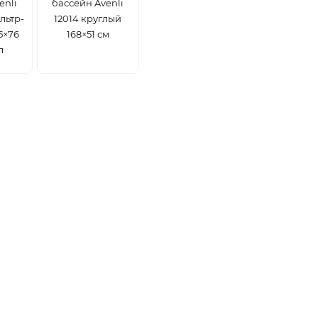
enli
бассейн Avenli
льтр-
12014 круглый
5×76
168×51 см
л