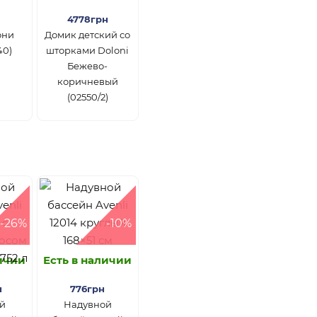
4778грн
они
Домик детский со
40)
шторками Doloni
Бежево-
коричневый
(02550/2)
-26%
-10%
личии
Есть в наличии
н
776грн
й
Надувной