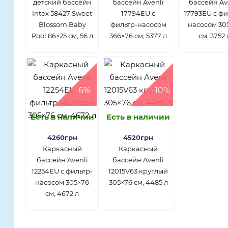
детский бассейн
бассейн Avenli
бассейн Av
Intex 58427 Sweet
17794EU с
17793EU с фи
Blossom Baby
фильтр-насосом
насосом 30
Pool 86×25 см, 56 л
366×76 см, 5377 л
см, 3752 
-6%
-10%
Есть в наличии
Есть в наличии
4260грн
4520грн
Каркасный
Каркасный
бассейн Avenli
бассейн Avenli
12254EU с фильтр-
12015V63 круглый
насосом 305×76
305×76 см, 4485 л
см, 4672 л