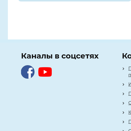
Каналы в соцсетях
К
П
И
П
О
К
О