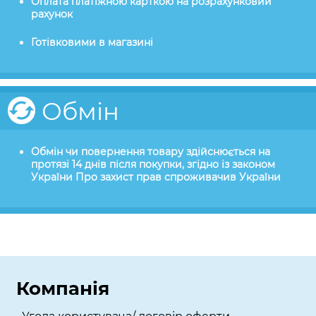
Оплата платіжною карткою на розрахунковий
рахунок
Готівковими в магазині
Обмін
Обмін чи повернення товару здійснюється на
протязі 14 днів після покупки, згідно із законом
України Про захист прав спроживачив України
Компанія