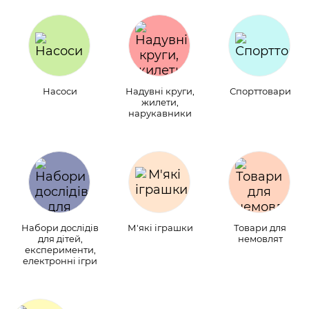
Насоси
Надувні круги,
Спорттовари
жилети,
нарукавники
Набори дослідів
М'які іграшки
Товари для
для дітей,
немовлят
експерименти,
електронні ігри