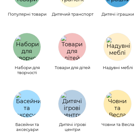
Популярні товари
Дитячий транспорт
Дитячі іграшки
Набори для
Товари для дітей
Надувні меблі
творчості
Басейни та
Дитячі ігрові
Човни та Весла
аксесуари
центри