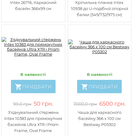
Intex 26716, Каркасний
Кріпильна планка Intex
басейн 366х99 см
10938 до U-подібної опорної
балки (549/732/975 см)
В наявності
В наявності
ПРИДБАТИ
ПРИДБАТИ
50 грн.
6500 грн.
99.0 грн
7000.0 грн
З'єднувальний стержень
Чаша для каркасного
Intex 10383 для прямокутних
басейну 366 х 100 см
басейнів Ultra XTR і Prism
Bestway P05302
Frame, Oval Frame