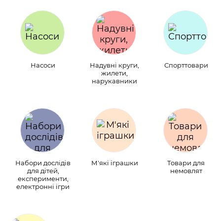
Насоси
Надувні круги,
Спорттовари
жилети,
нарукавники
Набори дослідів
М'які іграшки
Товари для
для дітей,
немовлят
експерименти,
електронні ігри