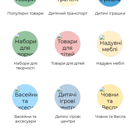
Популярні товари
Дитячий транспорт
Дитячі іграшки
Набори для
Товари для дітей
Надувні меблі
творчості
Басейни та
Дитячі ігрові
Човни та Весла
аксесуари
центри