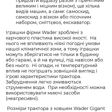
придбати відразу разом з причіпним
великим і міцним візком), ще кілька
видів машин, а саме: самоскид,
самоскид з візком або пісочним
набором, сміттєвоз, екскаватор.
Іграшки фірми Wader зроблені з
харчового пластика високої якості. На
нього не впливають ніякі погодні умови
нашої кліматичної зони, а тому іграшки
можуть зберігатися не тільки в будинку
або гаражі, а й на вулиці, під навісом або
без нього. Ні опади, ні температурний
вплив не погіршать зовнішній вигляд і
ігрові характеристики трактора.
Забруднення легко змиваються
струменем води. При необхідності можна
використовувати миючі засоби
(неагресивні).
Розміри трактора з ковшем Wader Gigant