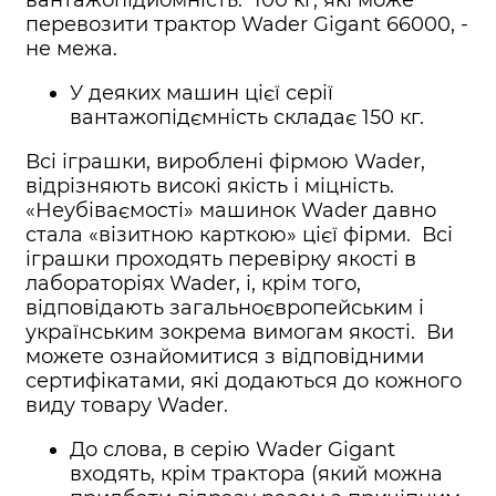
вантажопідйомність. 100 кг, які може
перевозити трактор Wader Gigant 66000, -
не межа.
У деяких машин цієї серії
вантажопідємність складає 150 кг.
Всі іграшки, вироблені фірмою Wader,
відрізняють високі якість і міцність.
«Неубіваємості» машинок Wader давно
стала «візитною карткою» цієї фірми. Всі
іграшки проходять перевірку якості в
лабораторіях Wader, і, крім того,
відповідають загальноєвропейським і
українським зокрема вимогам якості. Ви
можете ознайомитися з відповідними
сертифікатами, які додаються до кожного
виду товару Wader.
До слова, в серію Wader Gigant
входять, крім трактора (який можна