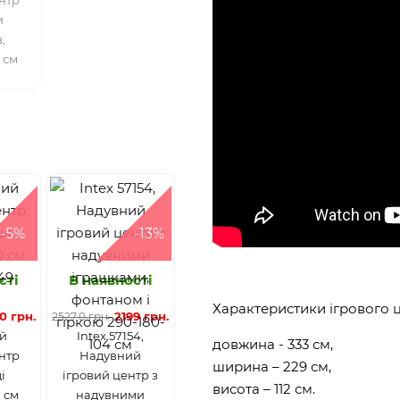
и
,
 см
-5%
-13%
сті
В наявності
Характеристики ігрового ц
0 грн.
2199 грн.
2527.0 грн.
й
Intex 57154,
довжина - 333 см,
ентр
Надувний
ширина – 229 см,
і
ігровий центр з
висота – 112 см.
0 см
надувними