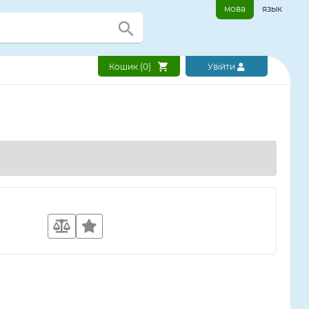
мова
язык
Кошик (
0
)
Увійти