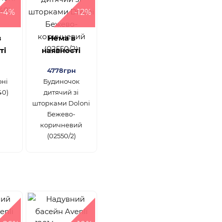
-4%
-12%
в
Нема в
ті
наявності
4778грн
оні
Будиночок
40)
дитячий зі
шторками Doloni
Бежево-
коричневий
(02550/2)