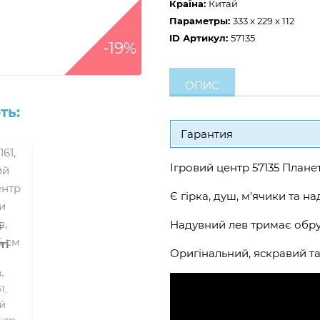
Країна:
Китай
Параметры:
333 x 229 x 112
ID Артикул:
57135
-19%
ОПИС
ть:
Гарантия
Ігровий центр 57135 Плане
Є гірка, душ, м'ячики та на
Надувний лев тримає обру
в
ті
Оригінальний, яскравий та
.
1,
й
ентр