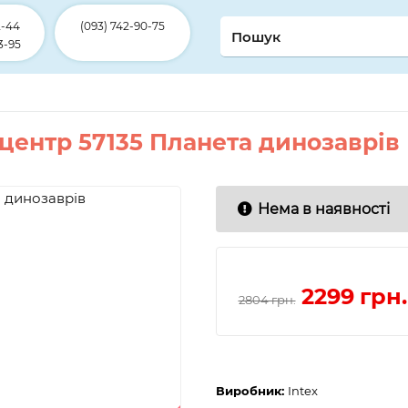
2-44
(093) 742-90-75
3-95
 центр 57135 Планета динозаврів
Нема в наявності
2299
грн.
2804 грн.
Виробник:
Intex