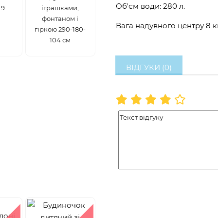
Об'єм води: 280 л.
49
іграшками,
фонтаном і
Вага надувного центру 8 кг
гіркою 290-180-
104 см
ВІДГУКИ (0)