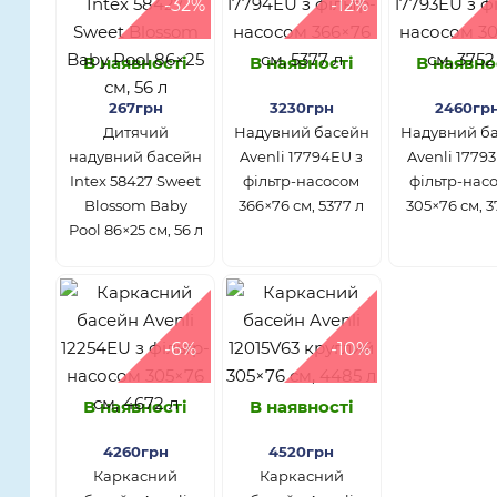
-32%
-12%
В наявності
В наявності
В наявно
267грн
3230грн
2460гр
Дитячий
Надувний басейн
Надувний б
надувний басейн
Avenli 17794EU з
Avenli 1779
Intex 58427 Sweet
фільтр-насосом
фільтр-нас
Blossom Baby
366×76 см, 5377 л
305×76 см, 3
Pool 86×25 см, 56 л
-6%
-10%
В наявності
В наявності
4260грн
4520грн
Каркасний
Каркасний