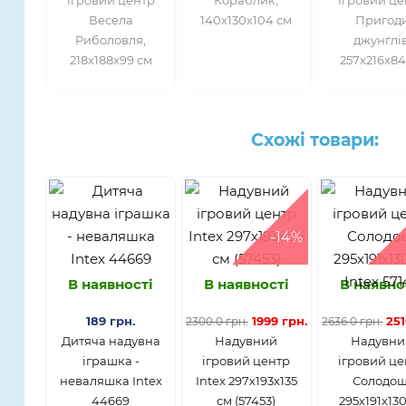
Весела
140х130х104 см
Пригод
Риболовля,
джунглів
218х188х99 см
257х216х84
Схожі товари:
-14%
В наявності
В наявності
В наявно
189 грн.
1999 грн.
251
2300.0 грн.
2636.0 грн.
Дитяча надувна
Надувний
Надувни
іграшка -
ігровий центр
ігровий ц
неваляшка Intex
Intex 297х193х135
Солодощ
44669
см (57453)
295х191х13