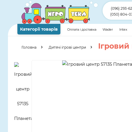
(096) 293-6
(050) 804-0
Категорії товарів
Оплата і доставка
Wader
Intex
Ігровий
Головна
Дитячі ігрові центри