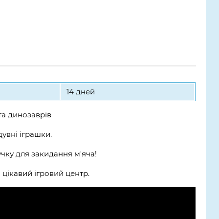
14 дней
та динозаврів
дувні іграшки.
чку для закидання м'яча!
 цікавий ігровий центр.