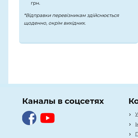
грн.
*Відправки перевізникам здійснюється
щоденно, окрім вихідних.
Каналы в соцсетях
К
У
І
П