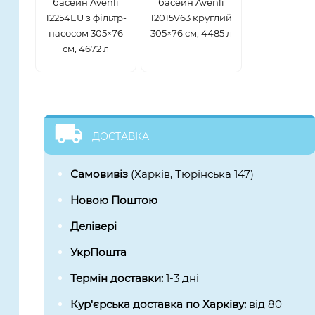
басейн Avenli
басейн Avenli
12254EU з фільтр-
12015V63 круглий
насосом 305×76
305×76 см, 4485 л
см, 4672 л
ДОСТАВКА
Самовивіз
(Харків, Тюрінська 147)
Новою Поштою
Делівері
УкрПошта
Термін доставки:
1-3 дні
Кур'єрська доставка по Харківу:
від 80