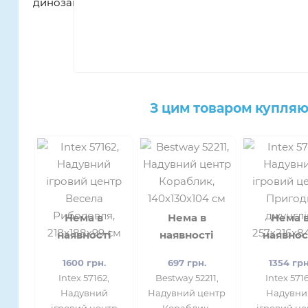
З цим товаром купляю
Нема в
Нема в
Нема 
наявності
наявності
наявнос
1600 грн.
697 грн.
1354 грн
​Intex 57162,
Bestway 52211,
Intex 5716
Надувний
Надувний центр
Надувни
ігровий центр
Кораблик,
ігровий ц