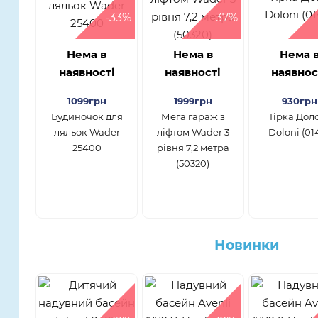
-33%
-37%
Нема в
Нема в
Нема 
наявності
наявності
наявнос
1099грн
1999грн
930грн
Будиночок для
Мега гараж з
Гірка Дол
ляльок Wader
ліфтом Wader 3
Doloni (01
25400
рівня 7,2 метра
(50320)
Новинки