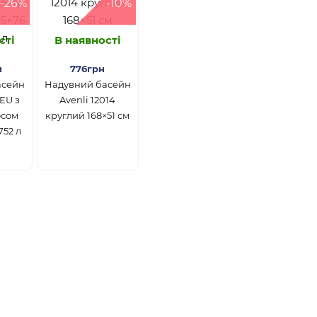
-26%
-10%
сті
В наявності
н
776грн
асейн
Надувний басейн
3EU з
Avenli 12014
осом
круглий 168×51 см
752 л