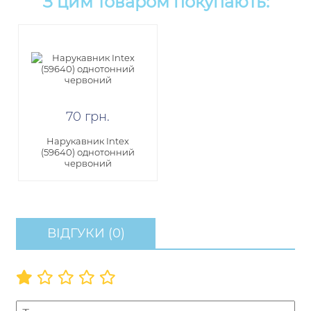
З цим товаром покупають:
70
грн
.
Нарукавник Intex
(59640) однотонний
червоний
ВІДГУКИ (0)