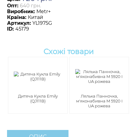
Опт:
640 грн.
Виробник:
Metr+
Країна:
Китай
Артикул:
YL1975G
ID:
45179
Схожі товари
Дитяча Кукла Emily
Лялька Панночка,
(QJ111B)
м'яконабивна M 5920 I
UA рожева
ОПИС