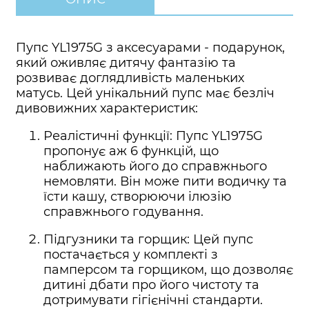
Пупс YL1975G з аксесуарами - подарунок,
який оживляє дитячу фантазію та
розвиває доглядливість маленьких
матусь. Цей унікальний пупс має безліч
дивовижних характеристик:
Реалістичні функції: Пупс YL1975G
пропонує аж 6 функцій, що
наближають його до справжнього
немовляти. Він може пити водичку та
їсти кашу, створюючи ілюзію
справжнього годування.
Підгузники та горщик: Цей пупс
постачається у комплекті з
памперсом та горщиком, що дозволяє
дитині дбати про його чистоту та
дотримувати гігієнічні стандарти.