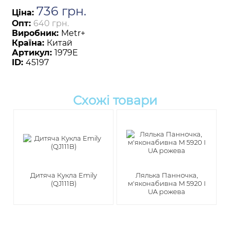
736
грн
.
Ціна:
Опт:
640 грн.
Виробник:
Metr+
Країна:
Китай
Артикул:
1979E
ID:
45197
Схожі товари
Дитяча Кукла Emily
Лялька Панночка,
(QJ111B)
м'яконабивна M 5920 I
UA рожева