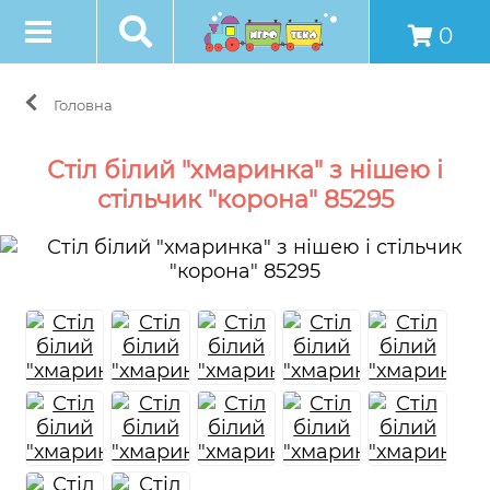
0
Головна
Стіл білий "хмаринка" з нішею і
стільчик "корона" 85295