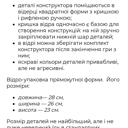
деталі конструктора поміщаються в
відерці квадратної форми з кришкою
і рифленою ручкою;
кришка відра одночасно є базою для
створення конструкцій: на ній зручно
закріплювати нижній шар деталей;
в відрі можна зберігати комплект
конструктора після закінчення гри з
ним;
яскраві кольори деталей привабливі,
але не агресивні.
Відро-упаковка прямокутної форми. Його
розміри:
довжина— 28 см,
ширина — 26 см,
висота — 23 см.
Розмір деталей не найбільший, але і не
дуже невеликий (як в стандартних