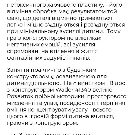
нетоксичного харчового пластику, - його
відмінна обробка має результатом той
факт, що деталі відмінно тримаються,
легко і міцно з'єднуються і роз'єднуються
при мінімальному зусиллі дитини. Тому
гра з конструктором не викликає
негативних емоцій, всі зусилля
спрямовані на втілення в життя
фантазійних задумів і планів.
Заняття практично з будь-яким
конструктором є розвиваючою для
дитини діяльністю. Не є винятком і Відро
з конструктором Wader 41340 велике.
Розвиток дрібної моторики, просторового
мислення та уяви, посидючості і терпіння,
вміння концентрувати увагу - всього
цього в ігровій формі дитина вчиться,
граючи з конструктором.
Зверніть увагу: всі деталі