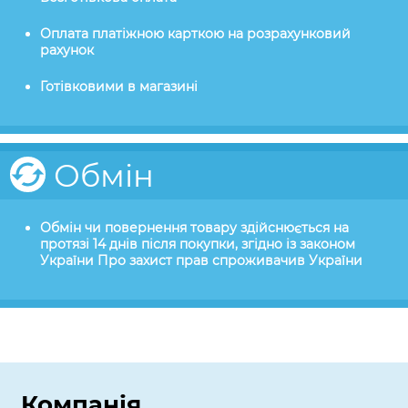
Оплата платіжною карткою на розрахунковий
рахунок
Готівковими в магазині
Обмін
Обмін чи повернення товару здійснюється на
протязі 14 днів після покупки, згідно із законом
України Про захист прав спроживачив України
Компанія