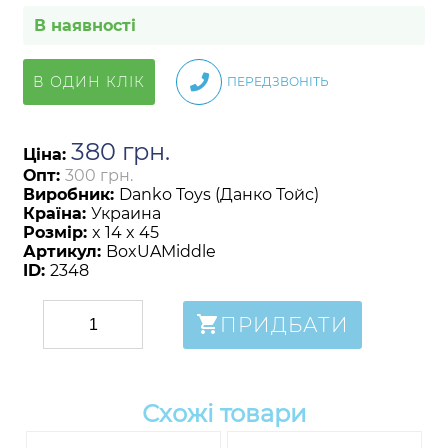
В наявності
В ОДИН КЛІК
ПЕРЕДЗВОНІТЬ
380
грн
.
Ціна:
Опт:
300 грн.
Виробник:
Danko Toys (Данко Тойс)
Країна:
Украина
Розмір:
x 14 x 45
Артикул:
BoxUAMiddle
ID:
2348
ПРИДБАТИ
Схожі товари