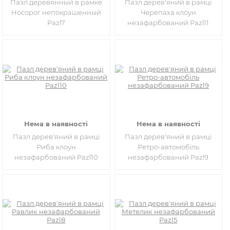
Пазл деревянный в рамке
Пазл дерев'яний в рамці
Носорог непокрашенный
Черепаха клоун
Pazl7
незафарбований Pazl11
Нема в наявності
Нема в наявності
Пазл дерев'яний в рамці
Пазл дерев'яний в рамці
Риба клоун
Ретро-автомобіль
незафарбований Pazl10
незафарбований Pazl9