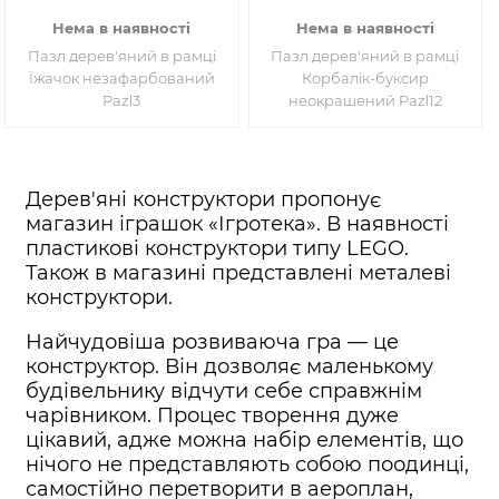
Нема в наявності
Нема в наявності
Пазл дерев'яний в рамці
Пазл дерев'яний в рамці
Їжачок незафарбований
Корбалік-буксир
Pazl3
неокрашений Pazl12
Дерев'яні конструктори пропонує
магазин іграшок «Ігротека». В наявності
пластикові конструктори типу LEGO.
Також в магазині представлені металеві
конструктори.
Найчудовіша розвиваюча гра — це
конструктор. Він дозволяє маленькому
будівельнику відчути себе справжнім
чарівником. Процес творення дуже
цікавий, адже можна набір елементів, що
нічого не представляють собою поодинці,
самостійно перетворити в аероплан,