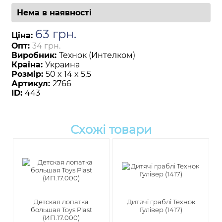
Нема в наявності
63
грн
.
Ціна:
Опт:
34 грн.
Виробник:
Технок (Интелком)
Країна:
Украина
Розмір:
50 x 14 x 5,5
Артикул:
2766
ID:
443
Схожі товари
Детская лопатка
Дитячі граблі Технок
большая Toys Plast
Гулівер (1417)
(ИП.17.000)