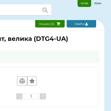
мова
язык
Кошик (
0
)
Увійти
ит, велика (DTG4-UA)
-
+