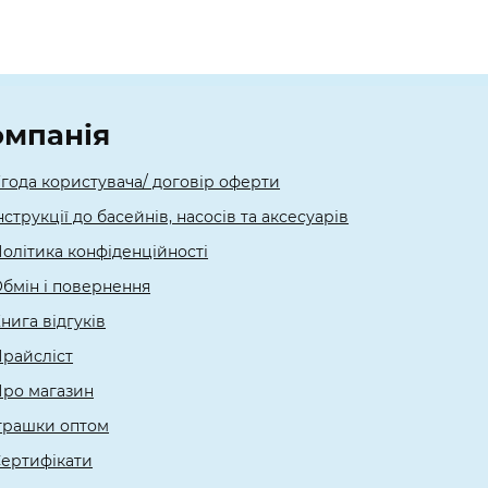
омпанія
года користувача/ договір оферти
нструкції до басейнів, насосів та аксесуарів
олітика конфіденційності
бмін і повернення
нига відгуків
райсліст
ро магазин
грашки оптом
ертифікати