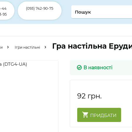
2-44
(093) 742-90-75
3-95
Гра настільна Еруд
ти
Ігри настільні
В наявності
92
грн.
ПРИДБАТИ