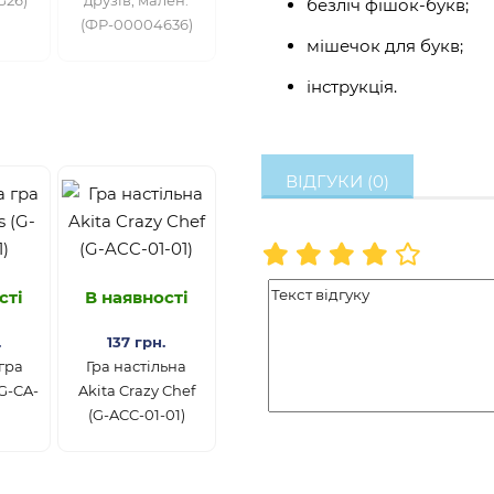
безліч фішок-букв;
(ФР-00004636)
мішечок для букв;
інструкція.
ВІДГУКИ (0)
сті
В наявності
.
137 грн.
гра
Гра настільна
(G-CA-
Akita Crazy Chef
(G-ACC-01-01)