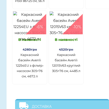
Pool 86×25 см, 56 л
-6%
-10%
В наявності
В наявності
4260грн
4520грн
Каркасний
Каркасний
басейн Avenli
басейн Avenli
12254EU з фільтр-
12015V63 круглий
насосом 305×76
305×76 см, 4485 л
см, 4672 л
ДОСТАВКА