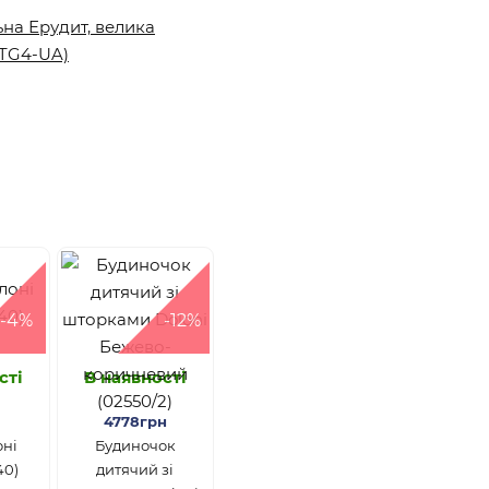
-4%
-12%
сті
В наявності
4778грн
оні
Будиночок
40)
дитячий зі