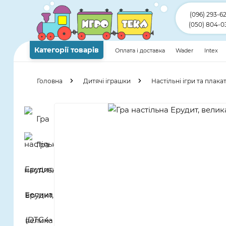
(096) 293-6
(050) 804-0
Категорії товарів
Оплата і доставка
Wader
Intex
Головна
Дитячі іграшки
Настільні ігри та плака