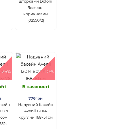
шторками Doloni
Бежево-
коричневий
(02550/2)
-26%
-10%
сті
В наявності
н
776грн
асейн
Надувний басейн
3EU з
Avenli 12014
осом
круглий 168×51 см
752 л