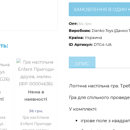
ЗАМОВЛЕННЯ В ОДИН 
Опт:
64 грн.
Виробник:
Danko Toys (Данко 
Країна:
Украина
ID Артикул:
DTG4-UA
ть:
ОПИС
Логічна настільна гра. Тр
в
Нема в
Гра для спільного проведен
ті
наявності
У комплекті:
36 грн.
ьна
​Гра настільна
ігрове поле з квадра
ys
Enfant Пригоди
G26)
друзів, мален.