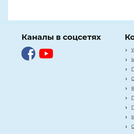
Каналы в соцсетях
К
У
І
П
О
К
П
П
І
С