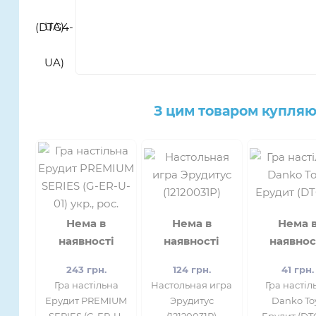
З цим товаром купляю
Нема в
Нема в
Нема 
наявності
наявності
наявнос
243 грн.
124 грн.
41 грн.
​Гра настільна
Настольная игра
Гра настіл
Ерудит PREMIUM
Эрудитус
Danko To
SERIES (G-ER-U-
(12120031Р)
Ерудит (DT