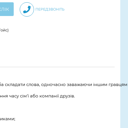
КЛІК
ПЕРЕДЗВОНІТЬ
Тойс)
еба складати слова, одночасно заважаючи іншим гравцям 
ня часу сім'ї або компанії друзів.
тиками;