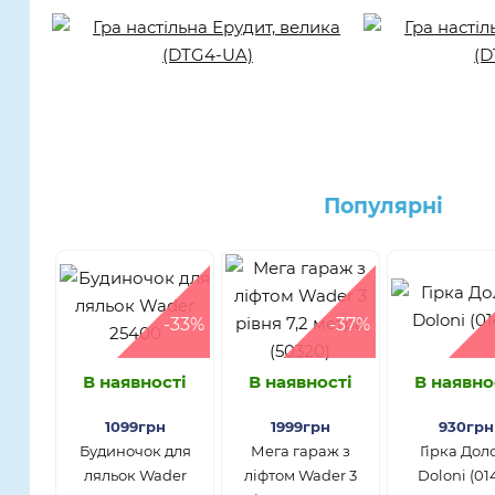
Популярнi
-33%
-37%
В наявності
В наявності
В наявно
1099грн
1999грн
930грн
Будиночок для
Мега гараж з
Гірка Дол
ляльок Wader
ліфтом Wader 3
Doloni (01