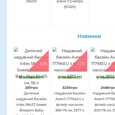
25400
рівня 7,2 метра
(50320)
Новинки
-32%
-12%
В наявності
В наявності
В наявно
267грн
3230грн
2460гр
Дитячий
Надувний басейн
Надувний б
надувний басейн
Avenli 17794EU з
Avenli 1779
Intex 58427 Sweet
фільтр-насосом
фільтр-нас
Blossom Baby
366×76 см, 5377 л
305×76 см, 3