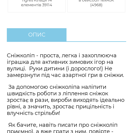
Tigres Кільця 14
в бейсбол ТехноК
елементів 39114
(4968)
ОПИС
Сніжколіп - проста, легка і захоплююча
іграшка для активних зимових ігор на
вулиці. Руки дитини (і дорослого!) Не
замерзнути під час азартної гри в сніжки.
За допомогою сніжколіпа наліпити
швидкість роботи з ліплення сніжок
зростає в рази, вироби виходять ідеально
рівні, а значить, зростає прицільність і
влучність стрільби!
Як бачите, навіть писати про сніжколіп
приємно), а вже грати з ним, повірте -