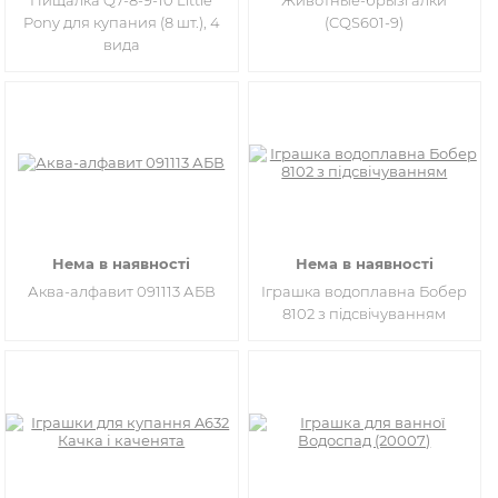
Пищалка Q7-8-9-10 Little
Животные-брызгалки
Pony для купания (8 шт.), 4
(CQS601-9)
вида
Нема в наявності
Нема в наявності
Аква-алфавит 091113 АБВ
Іграшка водоплавна Бобер
8102 з підсвічуванням