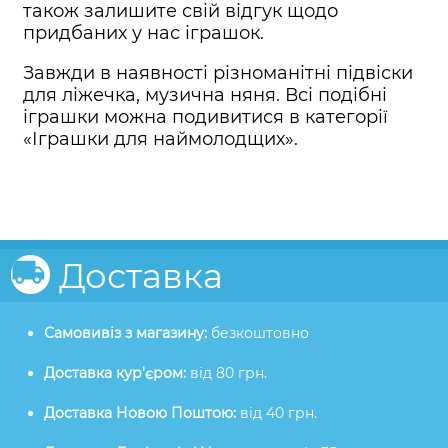
також залишите свій відгук щодо
придбаних у нас іграшок.
Завжди в наявності різноманітні підвіски
для ліжечка, музична няня. Всі подібні
іграшки можна подивитися в категорії
«Іграшки для наймолодщих».
Доставка
Самовивіз з магазину:
безкоштовно
Доставка кур'єром:
від 80 грн.
Доставка Новою Поштою:
від 40 грн.