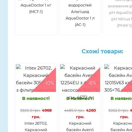
AquaDoctor 1 кг
водоростей
зниження р
(MCT-1)
Альгіцид
pH AquaDo
AquaDoctor 1 л
pH Minus 1
(AC-1)
(PHM-1)
Схожі товари:
-10%
-6%
В наявності
В наявності
В наявно
4968
4260
5500.0 грн.
4485.0 грн.
5002.0 грн.
грн.
грн.
грн.
Intex 26702,
Каркасний
Каркасн
Каркасний
басейн Avenli
басейн Ave