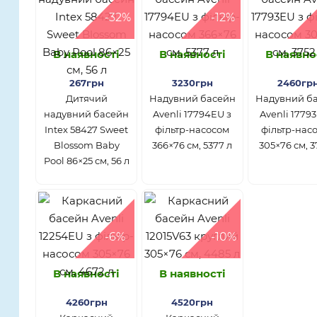
-32%
-12%
В наявності
В наявності
В наявно
267грн
3230грн
2460гр
Дитячий
Надувний басейн
Надувний б
надувний басейн
Avenli 17794EU з
Avenli 1779
Intex 58427 Sweet
фільтр-насосом
фільтр-нас
Blossom Baby
366×76 см, 5377 л
305×76 см, 3
Pool 86×25 см, 56 л
-6%
-10%
В наявності
В наявності
4260грн
4520грн