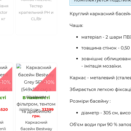
івня
Тестер
ctor
крапельний PH и
Круглий каркасний басейн 
 кг
CL/Br
Чаша:
матеріал - 2 шари ПВ
товщина стінок - 0,50
зовнішнє облицювання
- імітація мозаїки.
Каркас - металевий (сталев
-10%
-10%
Збирається легкою фіксаці
сті
В наявності
Розміри басейну :
4520
33399
36999.0 грн.
діаметр - 305 см, висо
грн.
ий
Каркасний
Об'єм води при 90 % заповн
nli
басейн Bestway