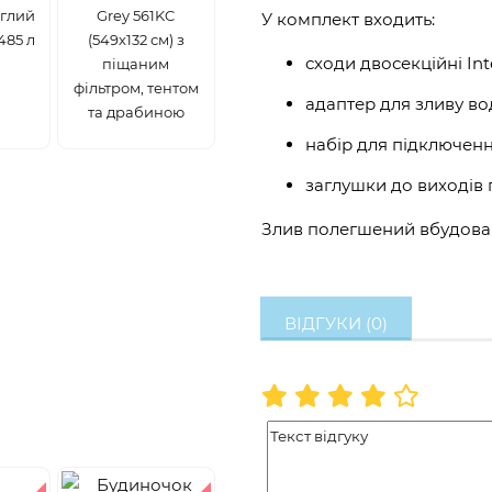
углий
Grey 561KC
У комплект входить:
485 л
(549х132 см) з
сходи двосекційні Int
піщаним
фільтром, тентом
адаптер для зливу вод
та драбиною
набір для підключенн
заглушки до виходів п
Злив полегшений вбудова
ВІДГУКИ (0)