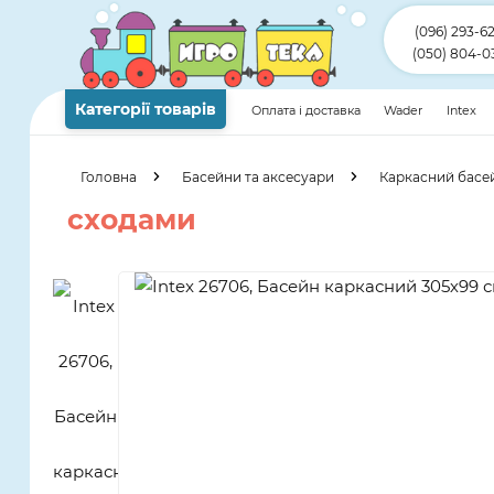
(096) 293-6
(050) 804-0
Категорії товарів
Оплата і доставка
Wader
Intex
Головна
Басейни та аксесуари
Каркасний басе
сходами