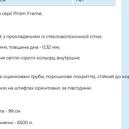
серії Prism Frame.
Х з прокладенням із стекловолоконной сітки;
 мм, товщина дна - 0,32 мм;
 світло-сірого кольору, внутрішнє
і оцинковані труби, порошкове покриття), стійкий до кор
єю на штифтах орієнтовно за півгодини.
та - 99 см
енні - 6500 л.