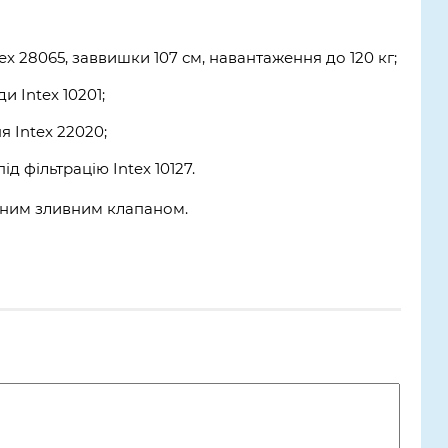
ex 28065, заввишки 107 см, навантаження до 120 кг;
и Intex 10201;
я Intex 22020;
ід фільтрацію Intex 10127.
ним зливним клапаном.