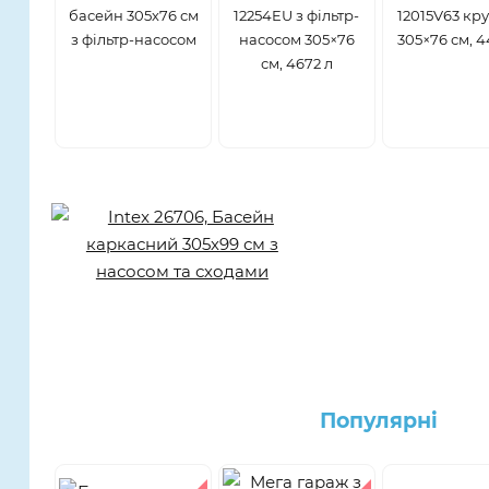
басейн 305х76 см
12254EU з фільтр-
12015V63 кр
з фільтр-насосом
насосом 305×76
305×76 см, 4
см, 4672 л
Популярнi