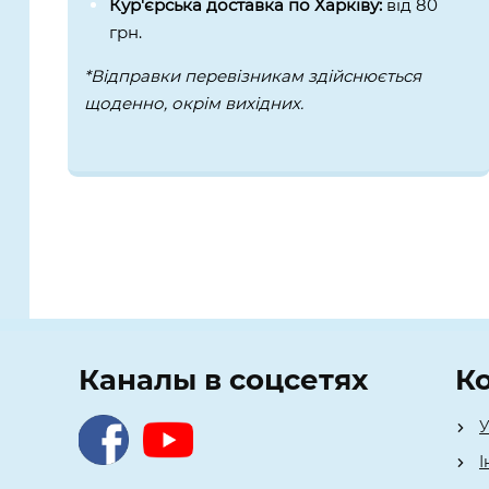
Кур'єрська доставка по Харківу:
від 80
грн.
*Відправки перевізникам здійснюється
щоденно, окрім вихідних.
Каналы в соцсетях
К
У
І