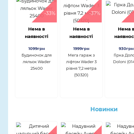
-33%
-37%
Нема в
Нема в
Нема 
наявності
наявності
наявнос
1099грн
1999грн
930грн
Будиночок для
Мега гараж з
Гірка Дол
ляльок Wader
ліфтом Wader 3
Doloni (01
25400
рівня 7,2 метра
(50320)
Новинки