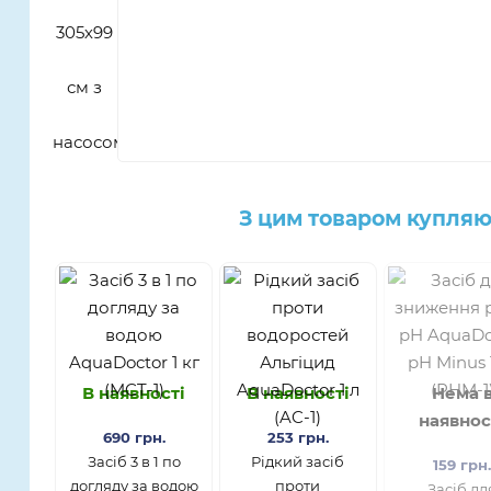
З цим товаром купляю
В наявності
В наявності
Нема 
наявнос
690 грн.
253 грн.
Засіб 3 в 1 по
Рідкий засіб
159 грн
догляду за водою
проти
Засіб дл