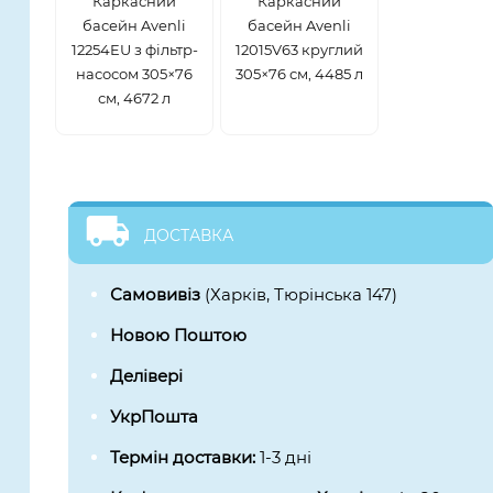
Каркасний
Каркасний
басейн Avenli
басейн Avenli
12254EU з фільтр-
12015V63 круглий
насосом 305×76
305×76 см, 4485 л
см, 4672 л
ДОСТАВКА
Самовивіз
(Харків, Тюрінська 147)
Новою Поштою
Делівері
УкрПошта
Термін доставки:
1-3 дні