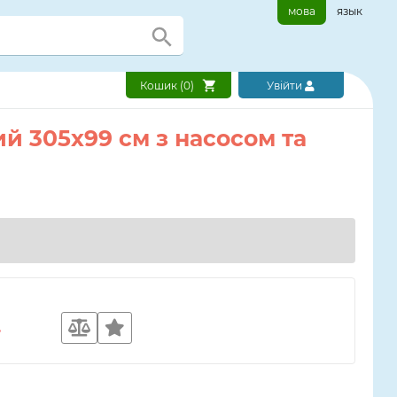
мова
язык
Кошик (
0
)
Увійти
ий 305х99 см з насосом та
.