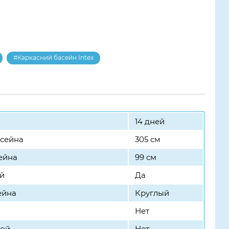
#Каркасний басейн Intex
14 дней
ссейна
305 см
ейна
99 см
й
Да
ейна
Круглый
Нет
кой
Нет