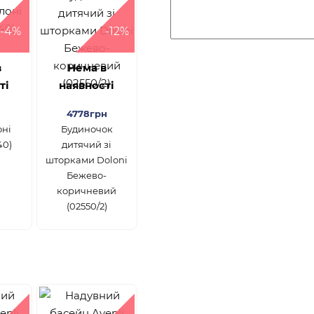
-4%
-12%
в
Нема в
ті
наявності
4778грн
оні
Будиночок
40)
дитячий зі
шторками Doloni
Бежево-
коричневий
(02550/2)