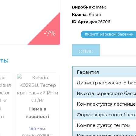
Виробник:
Intex
Країна:
Китай
ID Артикул:
26706
-7%
#Круглі каркасні басейни
ОПИС
ть:
Гарантия
Диаметр каркасного ба
Высота каркасного басс
Комплектуется лестнице
в
Нема в
Форма каркасного басс
ті
наявності
Комплектуется тентом
.
180 грн.
я
Kokido K029BU,
Комплектуется подстил