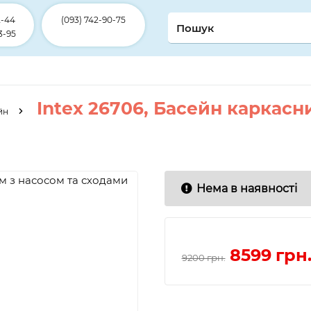
2-44
(093) 742-90-75
3-95
Intex 26706, Басейн каркасн
йн
Нема в наявності
8599
грн
9200 грн.