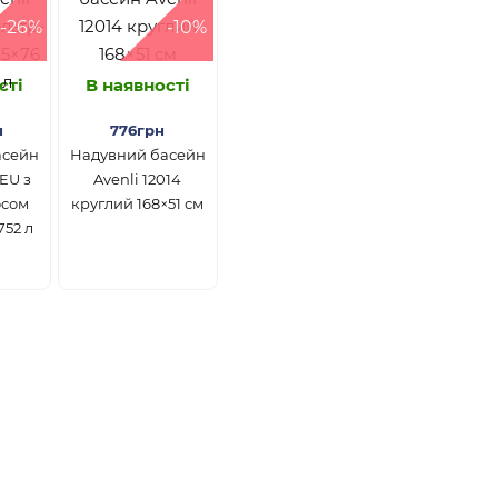
-26%
-10%
сті
В наявності
н
776грн
асейн
Надувний басейн
3EU з
Avenli 12014
осом
круглий 168×51 см
752 л