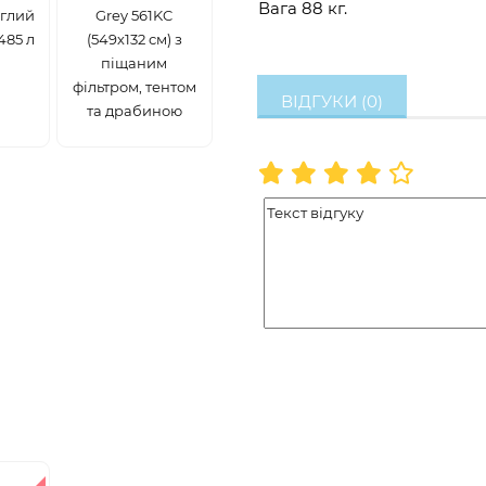
Вага 88 кг.
углий
Grey 561KC
485 л
(549х132 см) з
піщаним
фільтром, тентом
ВІДГУКИ (0)
та драбиною