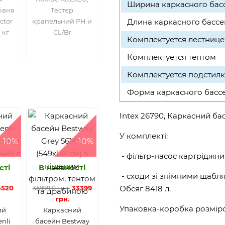
Ширина каркасного бас
івня
Тестер
ctor
крапельний PH и
Длина каркасного бассе
 кг
CL/Br
Комплектуется лестнице
Комплектуется тентом
Комплектуется подстил
Форма каркасного басс
Intex 26790, Каркасний ба
У комплекті:
-10%
-10%
- фільтр-насос картріджни
сті
В наявності
- сходи зі знімними щабл
4520
33399
Обсяг 8418 л.
36999.0 грн.
грн.
Упаковка-коробка розміро
ий
Каркасний
nli
басейн Bestway