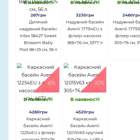
В наявності
В наявності
В наявно
267грн
3230грн
2460гр
Дитячий
Надувний басейн
Надувний б
надувний басейн
Avenli 17794EU з
Avenli 1779
Intex 58427 Sweet
фільтр-насосом
фільтр-нас
Blossom Baby
366×76 см, 5377 л
305×76 см, 3
Pool 86×25 см, 56 л
-6%
-10%
В наявності
В наявності
4260грн
4520грн
Каркасний
Каркасний
басейн Avenli
басейн Avenli
12254EU з фільтр-
12015V63 круглий
насосом 305×76
305×76 см, 4485 л