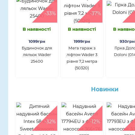
-33%
-37%
В наявності
В наявності
В наявно
1099грн
1999грн
930грн
Будиночок для
Мега гараж з
Гірка Дол
ляльок Wader
ліфтом Wader 3
Doloni (01
25400
рівня 7,2 метра
(50320)
Новинки
-32%
-12%