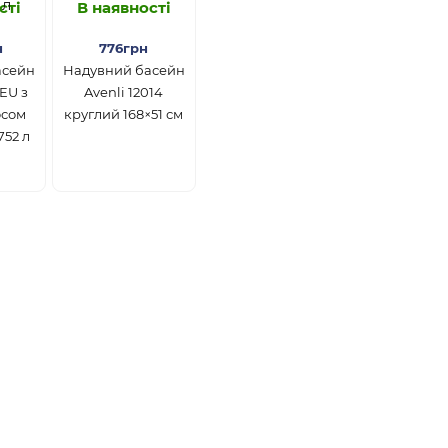
сті
В наявності
н
776грн
асейн
Надувний басейн
3EU з
Avenli 12014
осом
круглий 168×51 см
752 л