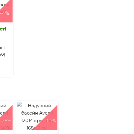
-4%
сті
оні
40)
-26%
-10%