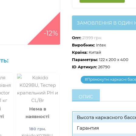
ЗАМОВЛЕННЯ В ОДИН 
-12%
Опт:
21999 грн.
Виробник:
Intex
Країна:
Китай
ть:
Параметры:
122 x 200 x 400
ID Артикул:
26790
#Прямокутні каркасні бас
ОПИС
в
Нема в
ті
наявності
Высота каркасного басс
Гарантия
.
180 грн.
я
Kokido K029BU,