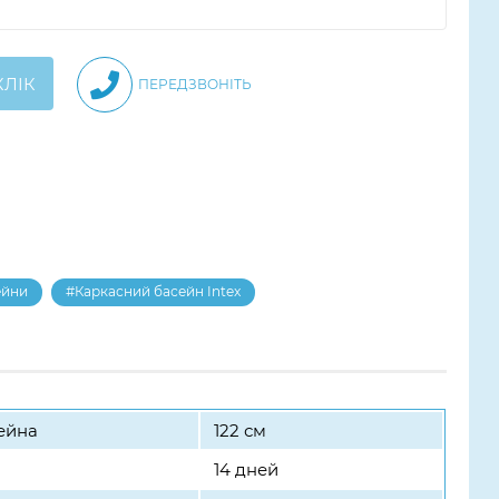
КЛІК
ПЕРЕДЗВОНІТЬ
ейни
#Каркасний басейн Intex
ейна
122 см
14 дней