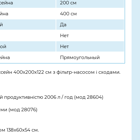
сейна
200 см
йна
400 см
й
Да
Нет
кой
Нет
ейна
Прямоугольный
cсейн 400х200х122 см з фільтр-насосом і сходами.
й продуктивністю 2006 л / год (мод 28604)
ями (мод 28076)
м 138х60х54 см.