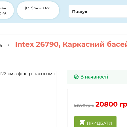
2-44
(093) 742-90-75
3-95
Intex 26790, Каркасний баcе
йн
В наявності
20800
гр
23500 грн.
ПРИДБАТИ