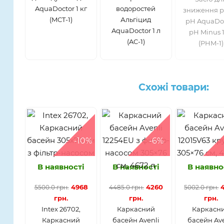
AquaDoctor 1 кг
водоростей
зниження р
(MCT-1)
Альгіцид
pH AquaDo
AquaDoctor 1 л
pH Minus 1
(AC-1)
(PHM-1)
Схожі товари:
-10%
-6%
В наявності
В наявності
В наявно
4968
4260
5500.0 грн.
4485.0 грн.
5002.0 грн.
грн.
грн.
грн.
Intex 26702,
Каркасний
Каркасн
Каркасний
басейн Avenli
басейн Ave