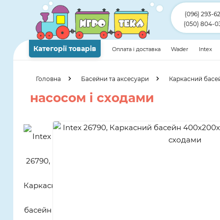
(096) 293-6
(050) 804-0
Категорії товарів
Оплата і доставка
Wader
Intex
Головна
Басейни та аксесуари
Каркасний басе
насосом і сходами