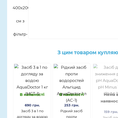
З цим товаром купляю
В наявності
В наявності
Нема 
наявнос
690 грн.
253 грн.
Засіб 3 в 1 по
Рідкий засіб
159 грн
догляду за водою
проти
Засіб дл