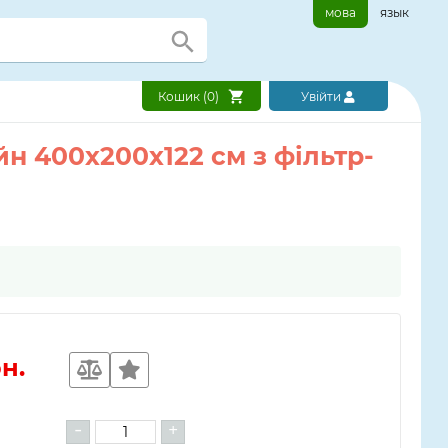
мова
язык
Кошик (
0
)
Увійти
йн 400х200х122 см з фільтр-
н.
-
+