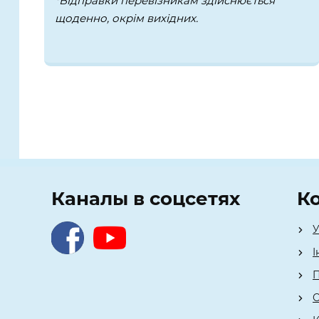
*Відправки перевізникам здійснюється
щоденно, окрім вихідних.
Каналы в соцсетях
К
У
І
П
О