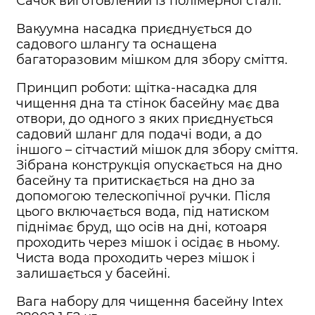
Сачок виготовлений із полімерної сталі.
Вакуумна насадка приєднується до
садового шлангу та оснащена
багаторазовим мішком для збору сміття.
Принцип роботи: щітка-насадка для
чищення дна та стінок басейну має два
отвори, до одного з яких приєднується
садовий шланг для подачі води, а до
іншого – сітчастий мішок для збору сміття.
Зібрана конструкція опускається на дно
басейну та притискається на дно за
допомогою телескопічної ручки. Після
цього включається вода, під натиском
піднімає бруд, що осів на дні, котоаря
проходить через мішок і осідає в ньому.
Чиста вода проходить через мішок і
залишається у басейні.
Вага набору для чищення басейну Intex