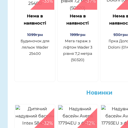
-33%
-37%
Нема в
Нема в
Нема 
наявності
наявності
наявнос
1099грн
1999грн
930грн
Будиночок для
Мега гараж з
Гірка Дол
ляльок Wader
ліфтом Wader 3
Doloni (01
25400
рівня 7,2 метра
(50320)
Новинки
-32%
-12%