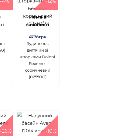
-4%
-12%
в
Нема в
ті
наявності
4778грн
оні
Будиночок
40)
дитячий зі
шторками Doloni
Бежево-
коричневий
(02550/2)
-26%
-10%