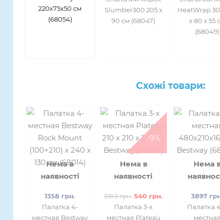
220х75х50 см
Slumber300 205 x
HeatWrap 30
(68054)
90 см (68047)
х 80 х 55 
(68049)
Схожі товари:
-9%
Нема в
Нема в
Нема 
наявності
наявності
наявнос
1358 грн.
540 грн.
3897 грн
591.0 грн.
Палатка 4-
Палатка 3-х
Палатка 4
местная Bestway
местная Plateau
местна