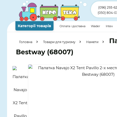
(096) 293-6
(050) 804-0
Категорії товарів
Оплата і доставка
Wader
Intex
Па
Головна
Товари для туризму
Намети
Bestway (68007)