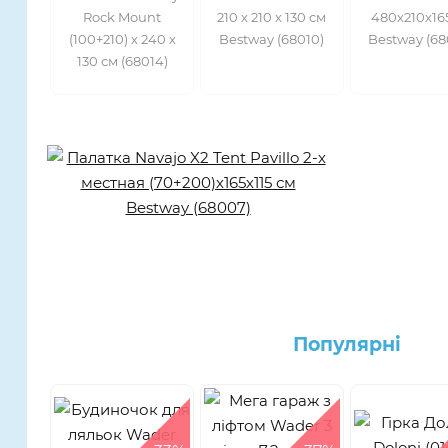
Rock Mount
210 х 210 х 130 см
480х210х16
(100+210) х 240 х
Bestway (68010)
Bestway (68
130 см (68014)
Популярнi