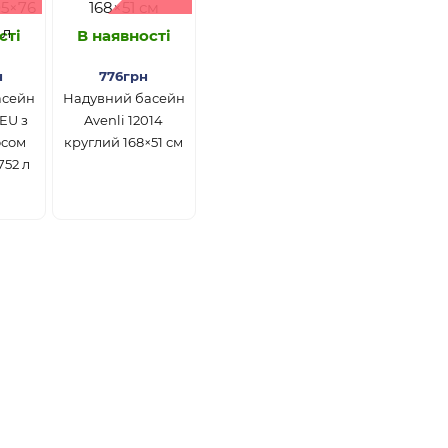
сті
В наявності
н
776грн
асейн
Надувний басейн
3EU з
Avenli 12014
осом
круглий 168×51 см
752 л