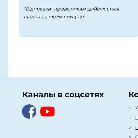
*Відправки перевізникам здійснюється
щоденно, окрім вихідних.
Каналы в соцсетях
К
У
І
П
О