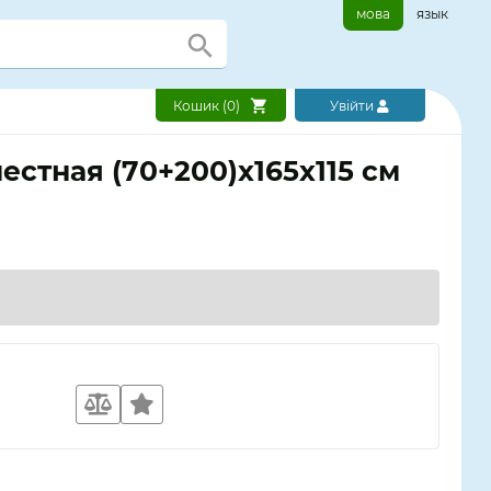
мова
язык
Кошик (
0
)
Увійти
местная (70+200)х165х115 см