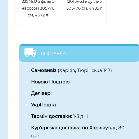
12254EU з фільтр-
12015V63 круглий
насосом 305×76
305×76 см, 4485 л
см, 4672 л
ДОСТАВКА
Самовивіз
(Харків, Тюрінська 147)
Новою Поштою
Делівері
УкрПошта
Термін доставки:
1-3 дні
Кур'єрська доставка по Харківу:
від 80
грн.