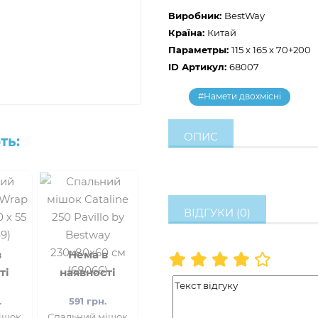
Виробник:
BestWay
Країна:
Китай
Параметры:
115 x 165 x 70+200
ID Артикул:
68007
#Намети двохмісні
ОПИС
ть:
ВІДГУКИ (0)
в
Нема в
ті
наявності
.
591 грн.
ішок
Спальний мішок