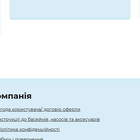
омпанія
года користувача/ договір оферти
нструкції до басейнів, насосів та аксесуарів
олітика конфіденційності
бмін і повернення