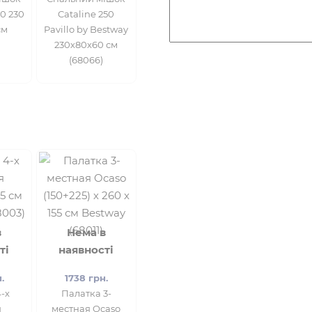
0 230
Cataline 250
см
Pavillo by Bestway
230х80х60 см
(68066)
в
Нема в
ті
наявності
.
1738 грн.
-х
Палатка 3-
я
местная Ocaso