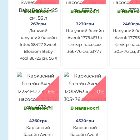
В наявності
В наявності
В наявно
267грн
3230грн
2460гр
Дитячий
Надувний басейн
Надувний б
надувний басейн
Avenli 17794EU з
Avenli 1779
Intex 58427 Sweet
фільтр-насосом
фільтр-нас
Blossom Baby
366×76 см, 5377 л
305×76 см, 3
Pool 86×25 см, 56 л
-6%
-10%
В наявності
В наявності
4260грн
4520грн
Каркасний
Каркасний
басейн Avenli
басейн Avenli