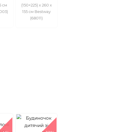
5 см
(150+225) х 260 х
003)
155 см Bestway
(68011)