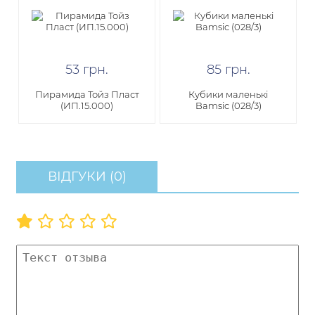
53
грн
.
85
грн
.
Пирамида Тойз Пласт
Кубики маленькі
(ИП.15.000)
Bamsic (028/3)
ВІДГУКИ (0)