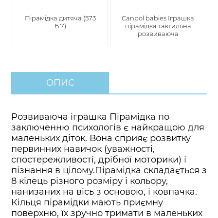
Пірамідка дитяча (573
Canpol babies Іграшка
Б.7)
пірамідка тактильна
розвиваюча
ОПИС
Розвиваюча іграшка Пірамідка по
заключенню психологів є найкращою для
маленьких діток. Вона сприяє розвитку
первинних навичок (уважності,
спостережливості, дрібної моторики) і
пізнання в цілому.Пірамідка складається з
8 кілець різного розміру і кольору,
нанизаних на вісь з основою, і ковпачка.
Кільця пірамідки мають приємну
поверхню, їх зручно тримати в маленьких