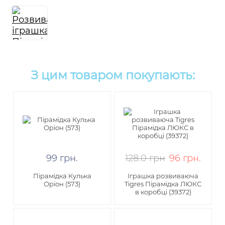
З цим товаром покупають:
99
грн
.
128.0 грн
96
грн
.
Пірамідка Кулька
Іграшка розвиваюча
Оріон (573)
Tigres Пірамідка ЛЮКС
в коробці (39372)