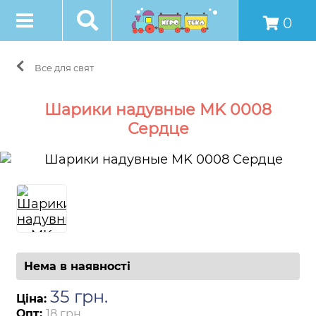
0
Все для свят
Шарики надувные MK 0008
Сердце
Нема в наявності
35
грн
.
Ціна:
Опт:
18 грн.