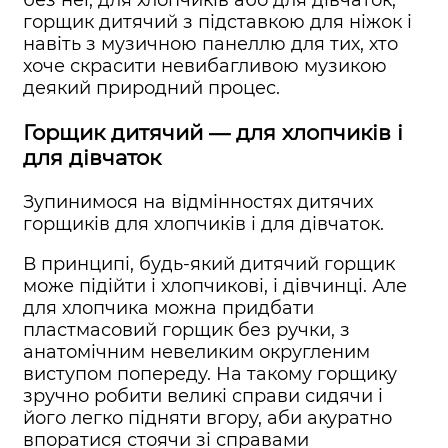
без неї, для хлопчиків або для дівчаток,
горщик дитячий з підставкою для ніжок і
навіть з музичною панеллю для тих, хто
хоче скрасити невибагливою музикою
деякий природний процес.
Горщик дитячий — для хлопчиків і
для дівчаток
Зупинимося на відмінностях дитячих
горщиків для хлопчиків і для дівчаток.
В принципі, будь-який дитячий горщик
може підійти і хлопчикові, і дівчинці. Але
для хлопчика можна придбати
пластмасовий горщик без ручки, з
анатомічним невеликим округленим
виступом попереду. На такому горщику
зручно робити великі справи сидячи і
його легко підняти вгору, аби акуратно
впоратися стоячи зі справами