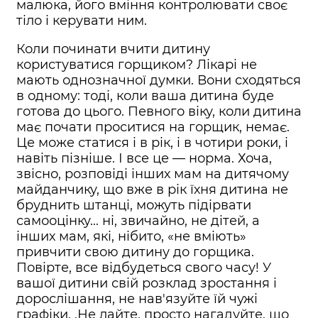
малюка, його вміння контролювати своє
тіло і керувати ним.
Коли починати вчити дитину
користуватися горщиком? Лікарі не
мають однозначної думки. Вони сходяться
в одному: тоді, коли ваша дитина буде
готова до цього. Певного віку, коли дитина
має почати проситися на горщик, немає.
Це може статися і в рік, і в чотири роки, і
навіть пізніше. І все це — норма. Хоча,
звісно, розповіді інших мам на дитячому
майданчику, що вже в рік їхня дитина не
бруднить штанці, можуть підірвати
самооцінку... ні, звичайно, не дітей, а
інших мам, які, нібито, «не вміють»
привчити свою дитину до горщика.
Повірте, все відбудеться свого часу! У
вашої дитини свій розклад зростання і
дорослішання, не нав'язуйте їй чужі
графіки. .Не лайте, просто нагадуйте, що