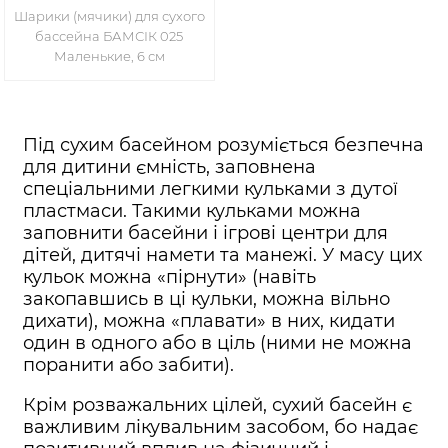
Шарики (мячики) для сухого
бассейна БАМСІК 025
Маленькие, 6 см
Під сухим басейном розуміється безпечна
для дитини ємність, заповнена
спеціальними легкими кульками з дутої
пластмаси. Такими кульками можна
заповнити басейни і ігрові центри для
дітей, дитячі намети та манежі. У масу цих
кульок можна «пірнути» (навіть
закопавшись в ці кульки, можна вільно
дихати), можна «плавати» в них, кидати
один в одного або в ціль (ними не можна
поранити або забити).
Крім розважальних цілей, сухий басейн є
важливим лікувальним засобом, бо надає