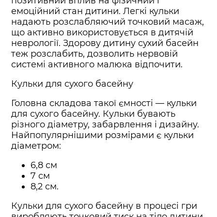
позитивний вплив на фізичний і
емоційний стан дитини. Легкі кульки
надають розслабляючий точковий масаж,
що активно використовується в дитячій
неврології. Здорову дитину сухий басейн
теж розслабить, дозволить нервовій
системі активного малюка відпочити.
Кульки для сухого басейну
Головна складова такої ємності — кульки
для сухого басейну. Кульки бувають
різного діаметру, забарвлення і дизайну.
Найпопулярнішими розмірами є кульки
діаметром:
6,8 см
7 см
8,2 см.
Кульки для сухого басейну в процесі гри
виробляють точковий тиск на тіло дитини,