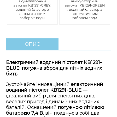
акумуляторний
акумуляторний
автомат KB1291-GREY,
автомат KB1291-GREEN
водяний бластер з
, водяний бластер з
автоматичним
автоматичним
забором води
забором води
ОПИС
Електричний водяний пістолет KB1291-
BLUE: потужна зброя для літніх водних
битв
Зустрічайте інноваційний
електричний
водяний пістолет KB1291-BLUE
—
ідеальний вибір для спекотних днів,
веселих пригод і динамічних водяних
баталій! Оснащений
потужною літієвою
батареєю 7,4 В
, він поєднує в собі два